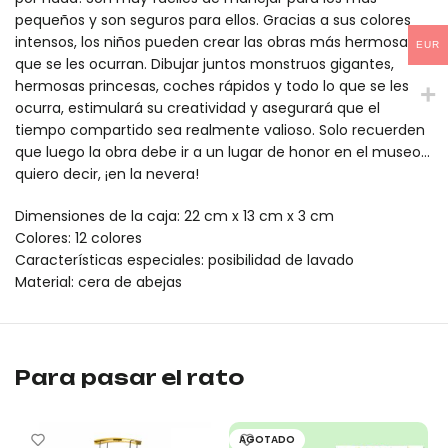
pequeños y son seguros para ellos. Gracias a sus colores
intensos, los niños pueden crear las obras más hermosas
EUR
que se les ocurran. Dibujar juntos monstruos gigantes,
hermosas princesas, coches rápidos y todo lo que se les
ocurra, estimulará su creatividad y asegurará que el
tiempo compartido sea realmente valioso. Solo recuerden
que luego la obra debe ir a un lugar de honor en el museo…
quiero decir, ¡en la nevera!
Dimensiones de la caja: 22 cm x 13 cm x 3 cm
Colores: 12 colores
Características especiales: posibilidad de lavado
Material: cera de abejas
Primeros crayones (12 unidades) mideer es un producto original
Primeros crayones (12 unidades) mideer es un producto original
Para pasar el rato
AGOTADO