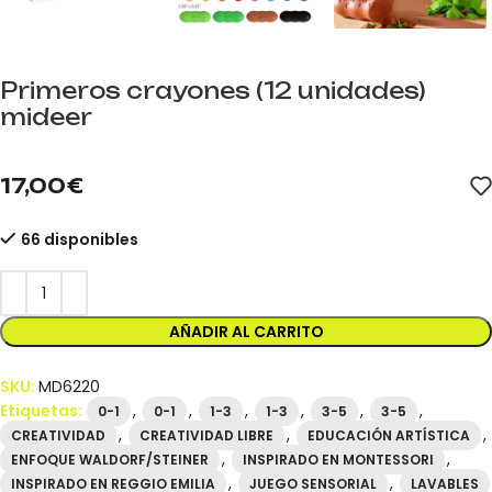
Primeros crayones (12 unidades)
mideer
mideer.store distribuidor oficial mideer España. Referencia MD62
17,00
€
66 disponibles
AÑADIR AL CARRITO
SKU:
MD6220
Etiquetas:
,
,
,
,
,
,
0-1
0-1
1-3
1-3
3-5
3-5
,
,
,
CREATIVIDAD
CREATIVIDAD LIBRE
EDUCACIÓN ARTÍSTICA
,
,
ENFOQUE WALDORF/STEINER
INSPIRADO EN MONTESSORI
,
,
INSPIRADO EN REGGIO EMILIA
JUEGO SENSORIAL
LAVABLES