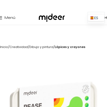
0
Menú
0,00
ES
EN
IT
PT
Inicio
Creatividad
Dibujo y pintura
Lápices y crayones
PL
FR
DE