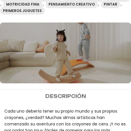
,
,
,
,
MOTRICIDAD FINA
PENSAMIENTO CREATIVO
PINTAR
PRIMEROS JUGUETES
MIDEER
DESCRIPCIÓN
Envío gratis a partir de
100€
Cada uno debería tener su propio mundo y sus propios
crayones, ¿verdad? Muchas almas artísticas han
comenzado su aventura con los crayones de cera. ¡Y no es
por nada! Son muy fáciles de manejar para los más