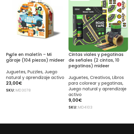
Puzle en maletín – Mi
Cintas viales y pegatinas
P
garaje (104 piezas) mideer
de señales (2 cintas, 10
I
pegatinas) mideer
Juguetes
,
Puzzles
,
Juego
J
natural y aprendizaje activo
Juguetes
,
Creativos
,
Libros
n
23,00
€
para colorear y pegatinas
,
1
Juego natural y aprendizaje
SKU:
MD3078
S
activo
AÑADIR AL CARRITO
9,00
€
SKU:
MD4103
LEER MÁS
Primeros crayones (12 unidades) mideer es un producto original m
Primeros crayones (12 unidades) mideer es un producto original m