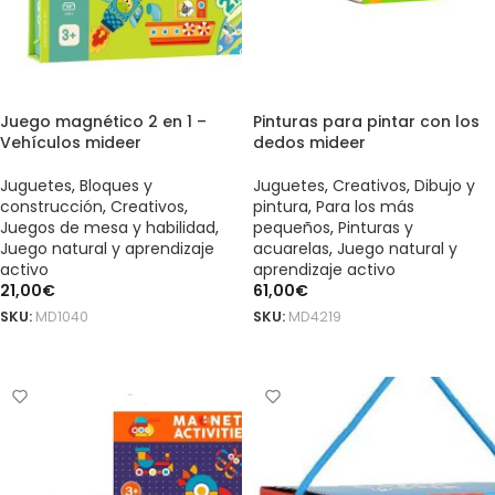
Juego magnético 2 en 1 –
Pinturas para pintar con los
Vehículos mideer
dedos mideer
Juguetes
,
Bloques y
Juguetes
,
Creativos
,
Dibujo y
construcción
,
Creativos
,
pintura
,
Para los más
Juegos de mesa y habilidad
,
pequeños
,
Pinturas y
Juego natural y aprendizaje
acuarelas
,
Juego natural y
activo
aprendizaje activo
21,00
€
61,00
€
SKU:
MD1040
SKU:
MD4219
AÑADIR AL CARRITO
AÑADIR AL CARRITO