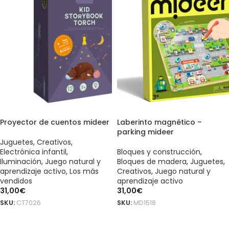
Proyector de cuentos mideer
Laberinto magnético –
parking mideer
Juguetes
,
Creativos
,
Electrónica infantil
,
Bloques y construcción
,
Iluminación
,
Juego natural y
Bloques de madera
,
Juguetes
,
aprendizaje activo
,
Los más
Creativos
,
Juego natural y
vendidos
aprendizaje activo
31,00
€
31,00
€
SKU:
CT7026
SKU:
MD1518
AÑADIR AL CARRITO
AÑADIR AL CARRITO