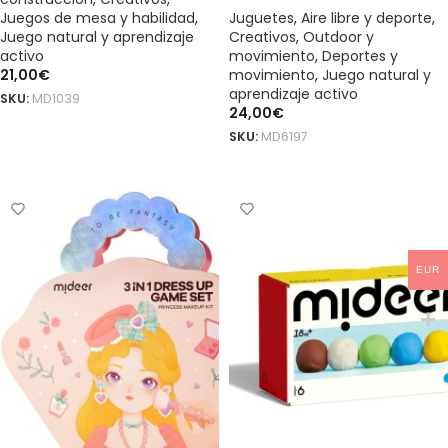
Juegos de mesa y habilidad
,
Juguetes
,
Aire libre y deporte
,
Juego natural y aprendizaje
Creativos
,
Outdoor y
activo
movimiento
,
Deportes y
21,00
€
movimiento
,
Juego natural y
aprendizaje activo
SKU:
MD1039
24,00
€
AÑADIR AL CARRITO
SKU:
MD6197
AÑADIR AL CARRITO
EUR