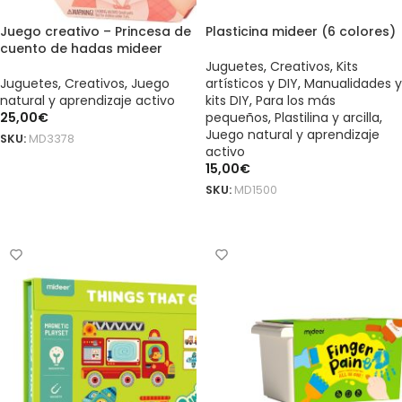
Juego creativo – Princesa de
Plasticina mideer (6 colores)
cuento de hadas mideer
Juguetes
,
Creativos
,
Kits
Juguetes
,
Creativos
,
Juego
artísticos y DIY
,
Manualidades y
natural y aprendizaje activo
kits DIY
,
Para los más
25,00
€
pequeños
,
Plastilina y arcilla
,
Juego natural y aprendizaje
SKU:
MD3378
activo
AÑADIR AL CARRITO
15,00
€
SKU:
MD1500
AÑADIR AL CARRITO