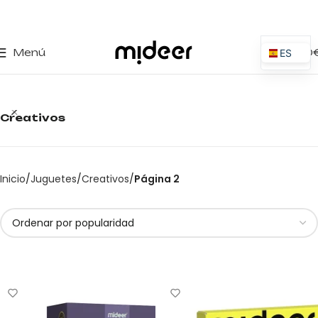
0
Menú
0,00
ES
EN
IT
Creativos
PT
PL
FR
Inicio
Juguetes
Creativos
Página 2
DE