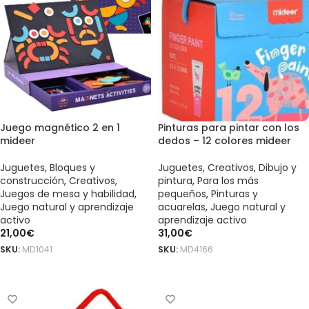
Juego magnético 2 en 1
Pinturas para pintar con los
mideer
dedos – 12 colores mideer
Juguetes
,
Bloques y
Juguetes
,
Creativos
,
Dibujo y
construcción
,
Creativos
,
pintura
,
Para los más
Juegos de mesa y habilidad
,
pequeños
,
Pinturas y
Juego natural y aprendizaje
acuarelas
,
Juego natural y
activo
aprendizaje activo
21,00
€
31,00
€
SKU:
MD1041
SKU:
MD4166
AÑADIR AL CARRITO
AÑADIR AL CARRITO