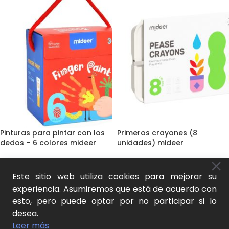
Pinturas para pintar con los
Primeros crayones (8
dedos – 6 colores mideer
unidades) mideer
Juguetes
,
Creativos
,
Dibujo y
Dibujo y pintura
,
Crayones
,
pintura
,
Para los más
Juguetes
,
Creativos
,
Lápices y
Este sitio web utiliza cookies para mejorar su
pequeños
,
Pinturas y
crayones
,
Para los más
experiencia. Asumiremos que está de acuerdo con
acuarelas
,
Juego natural y
pequeños
,
Juego natural y
esto, pero puede optar por no participar si lo
aprendizaje activo
aprendizaje activo
15,00
€
12,00
€
desea.
SKU:
MD4165
SKU:
MD6219
Leer más