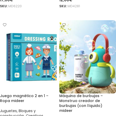
17,00
€
12,00
€
SKU:
MD6220
SKU:
MD4281
AÑADIR AL CARRITO
AÑADIR AL CARRITO
Juego magnético 2 en 1 –
Máquina de burbujas –
Ropa mideer
Monstruo creador de
burbujas (con líquido)
mideer
Juguetes
,
Bloques y
construcción
,
Creativos
,