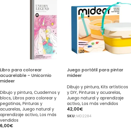
Libro para colorear
Juego portátil para pintar
acuarelable – Unicornio
mideer
mideer
Dibujo y pintura
,
Kits artísticos
Dibujo y pintura
,
Cuadernos y
y DIY
,
Pinturas y acuarelas
,
blocs
,
Libros para colorear y
Juego natural y aprendizaje
pegatinas
,
Pinturas y
activo
,
Los más vendidos
acuarelas
,
Juego natural y
42,00
€
aprendizaje activo
,
Los más
SKU:
MD2284
vendidos
AÑADIR AL CARRITO
6,00
€