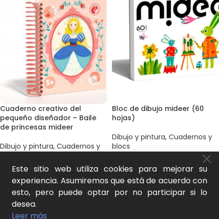
Cuaderno creativo del
Bloc de dibujo mideer (60
pequeño diseñador – Baile
hojas)
de princesas mideer
Dibujo y pintura
,
Cuadernos y
Dibujo y pintura
,
Cuadernos y
blocs
blocs
,
Libros para colorear y
7,00
€
pegatinas
,
Juego natural y
SKU:
MD1590
Este sitio web utiliza cookies para mejorar su
aprendizaje activo
experiencia. Asumiremos que está de acuerdo con
AÑADIR AL CARRITO
13,00
€
esto, pero puede optar por no participar si lo
SKU:
MD2201
desea.
AÑADIR AL CARRITO
Leer más