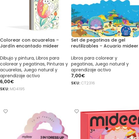
Colorear con acuarelas –
Set de pegatinas de gel
Jardín encantado mideer
reutilizables – Acuario mideer
Dibujo y pintura
,
Libros para
Libros para colorear y
colorear y pegatinas
,
Pinturas y
pegatinas
,
Juego natural y
acuarelas
,
Juego natural y
aprendizaje activo
aprendizaje activo
7,00
€
6,00
€
SKU:
CT2316
SKU:
MD4195
AÑADIR AL CARRITO
AÑADIR AL CARRITO