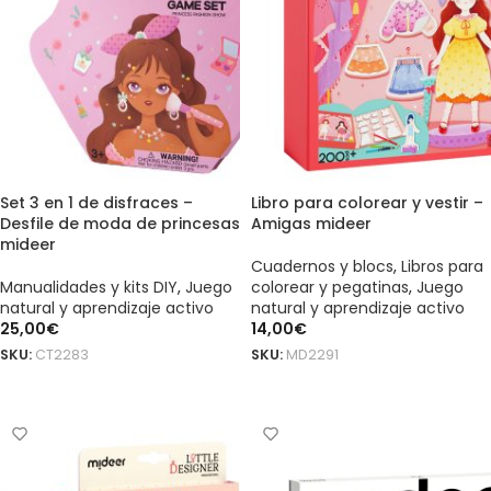
Set 3 en 1 de disfraces –
Libro para colorear y vestir –
Desfile de moda de princesas
Amigas mideer
mideer
Cuadernos y blocs
,
Libros para
Manualidades y kits DIY
,
Juego
colorear y pegatinas
,
Juego
natural y aprendizaje activo
natural y aprendizaje activo
25,00
€
14,00
€
SKU:
CT2283
SKU:
MD2291
AÑADIR AL CARRITO
AÑADIR AL CARRITO