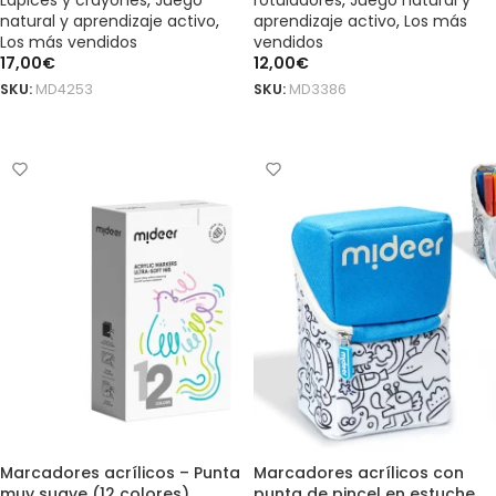
Lápices y crayones
,
Juego
rotuladores
,
Juego natural y
natural y aprendizaje activo
,
aprendizaje activo
,
Los más
Los más vendidos
vendidos
17,00
€
12,00
€
SKU:
MD4253
SKU:
MD3386
AÑADIR AL CARRITO
AÑADIR AL CARRITO
Marcadores acrílicos – Punta
Marcadores acrílicos con
muy suave (12 colores)
punta de pincel en estuche