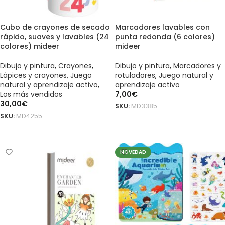
Cubo de crayones de secado
Marcadores lavables con
rápido, suaves y lavables (24
punta redonda (6 colores)
colores) mideer
mideer
Dibujo y pintura
,
Crayones
,
Dibujo y pintura
,
Marcadores y
Lápices y crayones
,
Juego
rotuladores
,
Juego natural y
natural y aprendizaje activo
,
aprendizaje activo
Los más vendidos
7,00
€
30,00
€
SKU:
MD3385
SKU:
MD4255
AÑADIR AL CARRITO
AÑADIR AL CARRITO
NOVEDAD