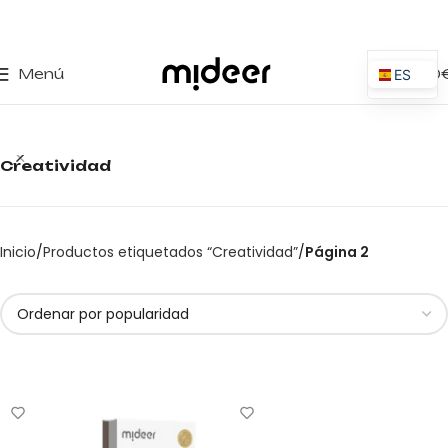
0
Menú
0,00
ES
EN
IT
Creatividad
PT
PL
FR
Inicio
Productos etiquetados “Creatividad”
Página 2
DE