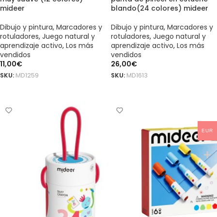
mideer
blando(24 colores) mideer
Dibujo y pintura
,
Marcadores y
Dibujo y pintura
,
Marcadores y
rotuladores
,
Juego natural y
rotuladores
,
Juego natural y
aprendizaje activo
,
Los más
aprendizaje activo
,
Los más
vendidos
vendidos
11,00
€
26,00
€
SKU:
MD1259
SKU:
MD1613
AÑADIR AL CARRITO
AÑADIR AL CARRITO
EUR