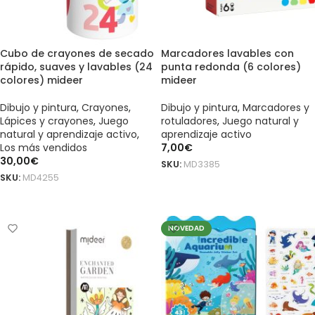
Cubo de crayones de secado
Marcadores lavables con
rápido, suaves y lavables (24
punta redonda (6 colores)
colores) mideer
mideer
Dibujo y pintura
,
Crayones
,
Dibujo y pintura
,
Marcadores y
Lápices y crayones
,
Juego
rotuladores
,
Juego natural y
natural y aprendizaje activo
,
aprendizaje activo
Los más vendidos
7,00
€
30,00
€
SKU:
MD3385
SKU:
MD4255
AÑADIR AL CARRITO
AÑADIR AL CARRITO
NOVEDAD