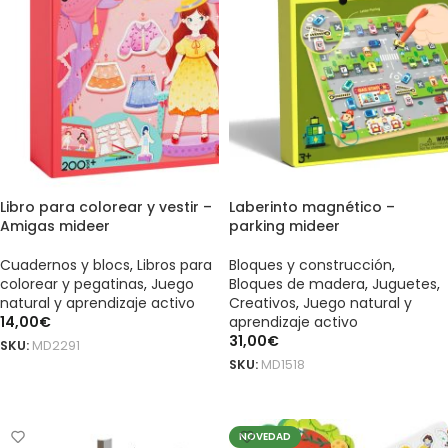
Libro para colorear y vestir –
Laberinto magnético –
Amigas mideer
parking mideer
Cuadernos y blocs
,
Libros para
Bloques y construcción
,
colorear y pegatinas
,
Juego
Bloques de madera
,
Juguetes
,
natural y aprendizaje activo
Creativos
,
Juego natural y
14,00
€
aprendizaje activo
31,00
€
SKU:
MD2291
SKU:
MD1518
AÑADIR AL CARRITO
AÑADIR AL CARRITO
NOVEDAD