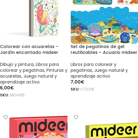
Colorear con acuarelas –
Set de pegatinas de gel
Jardín encantado mideer
reutilizables – Acuario mideer
Dibujo y pintura
,
Libros para
Libros para colorear y
colorear y pegatinas
,
Pinturas y
pegatinas
,
Juego natural y
acuarelas
,
Juego natural y
aprendizaje activo
aprendizaje activo
7,00
€
6,00
€
SKU:
CT2316
SKU:
MD4195
AÑADIR AL CARRITO
AÑADIR AL CARRITO