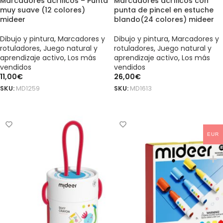
Marcadores acrílicos – Punta
Marcadores acrílicos con
muy suave (12 colores)
punta de pincel en estuche
mideer
blando(24 colores) mideer
Dibujo y pintura
,
Marcadores y
Dibujo y pintura
,
Marcadores y
rotuladores
,
Juego natural y
rotuladores
,
Juego natural y
aprendizaje activo
,
Los más
aprendizaje activo
,
Los más
vendidos
vendidos
11,00
€
26,00
€
SKU:
MD1259
SKU:
MD1613
AÑADIR AL CARRITO
AÑADIR AL CARRITO
EUR