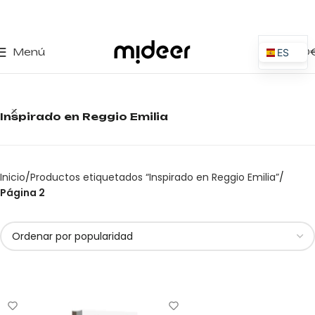
0
Menú
0,00
ES
EN
IT
Inspirado en Reggio Emilia
PT
PL
FR
Inicio
Productos etiquetados “Inspirado en Reggio Emilia”
DE
Página 2