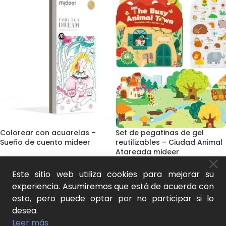
Colorear con acuarelas –
Set de pegatinas de gel
Sueño de cuento mideer
reutilizables – Ciudad Animal
Atareada mideer
Dibujo y pintura
,
Libros para
colorear y pegatinas
,
Pinturas y
Libros para colorear y
Este sitio web utiliza cookies para mejorar su
acuarelas
,
Juego natural y
pegatinas
,
Juego natural y
experiencia. Asumiremos que está de acuerdo con
aprendizaje activo
aprendizaje activo
esto, pero puede optar por no participar si lo
6,00
€
7,00
€
desea.
SKU:
MD4193
SKU:
CT2318
Leer más
AÑADIR AL CARRITO
AÑADIR AL CARRITO