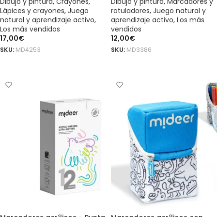
Dibujo y pintura
,
Crayones
,
Dibujo y pintura
,
Marcadores y
Lápices y crayones
,
Juego
rotuladores
,
Juego natural y
natural y aprendizaje activo
,
aprendizaje activo
,
Los más
Los más vendidos
vendidos
17,00
€
12,00
€
SKU:
MD4253
SKU:
MD3386
AÑADIR AL CARRITO
AÑADIR AL CARRITO