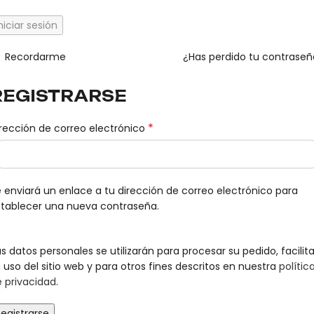
niciar sesión
Recordarme
¿Has perdido tu contrase
REGISTRARSE
*
rección de correo electrónico
 enviará un enlace a tu dirección de correo electrónico para
stablecer una nueva contraseña.
s datos personales se utilizarán para procesar su pedido, facilita
 uso del sitio web y para otros fines descritos en nuestra
polític
 privacidad
.
egistrarse