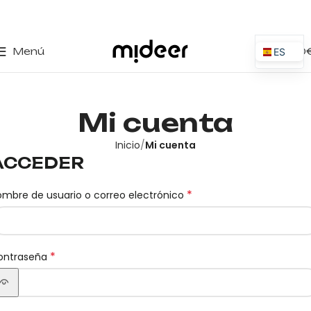
0
Menú
0,00
ES
EN
IT
Mi cuenta
PT
PL
Inicio
Mi cuenta
ACCEDER
FR
DE
*
mbre de usuario o correo electrónico
*
ontraseña