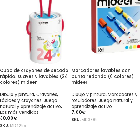
Cubo de crayones de secado
Marcadores lavables con
rápido, suaves y lavables (24
punta redonda (6 colores)
colores) mideer
mideer
Dibujo y pintura
,
Crayones
,
Dibujo y pintura
,
Marcadores y
Lápices y crayones
,
Juego
rotuladores
,
Juego natural y
natural y aprendizaje activo
,
aprendizaje activo
Los más vendidos
7,00
€
30,00
€
SKU:
MD3385
SKU:
MD4255
AÑADIR AL CARRITO
AÑADIR AL CARRITO