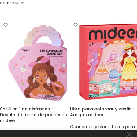
SKU:
MD4195
AÑADIR AL CARRITO
AÑADIR AL CARRITO
Set 3 en 1 de disfraces –
Libro para colorear y vestir –
Desfile de moda de princesas
Amigas mideer
mideer
Cuadernos y blocs
,
Libros para
Manualidades y kits DIY
,
Juego
colorear y pegatinas
,
Juego