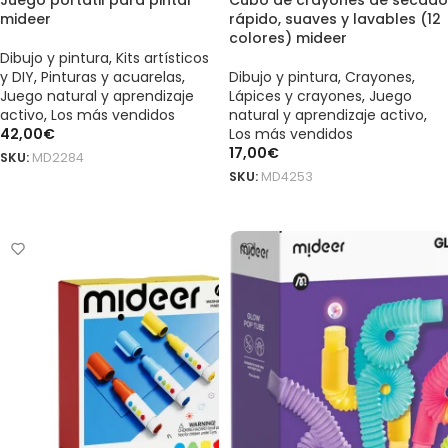
Juego portátil para pintar
Cubo de crayones de secado
mideer
rápido, suaves y lavables (12
colores) mideer
Dibujo y pintura
,
Kits artísticos
y DIY
,
Pinturas y acuarelas
,
Dibujo y pintura
,
Crayones
,
Juego natural y aprendizaje
Lápices y crayones
,
Juego
activo
,
Los más vendidos
natural y aprendizaje activo
,
42,00
€
Los más vendidos
17,00
€
SKU:
MD2284
SKU:
MD4253
AÑADIR AL CARRITO
AÑADIR AL CARRITO