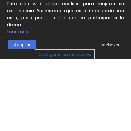
natural y aprendizaje activo
natural y aprendizaje activo
Este sitio web utiliza cookies para mejorar su
25,00
€
14,00
€
experiencia. Asumiremos que está de acuerdo con
SKU:
CT2283
SKU:
MD2291
esto, pero puede optar por no participar si lo
AÑADIR AL CARRITO
AÑADIR AL CARRITO
desea.
Leer más
Aceptar
Rechazar
0
Configuración de cookies
Tienda
Lista de Deseos
Carrito
Mi cuenta
Laberinto magnético –
Colorear con acuarelas –
parking mideer
Sueño de cuento mideer