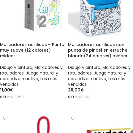
Marcadores acrílicos – Punta
Marcadores acrílicos con
muy suave (12 colores)
punta de pincel en estuche
mideer
blando(24 colores) mideer
Dibujo y pintura
,
Marcadores y
Dibujo y pintura
,
Marcadores y
rotuladores
,
Juego natural y
rotuladores
,
Juego natural y
aprendizaje activo
,
Los más
aprendizaje activo
,
Los más
vendidos
vendidos
11,00
€
26,00
€
SKU:
MD1259
SKU:
MD1613
AÑADIR AL CARRITO
AÑADIR AL CARRITO