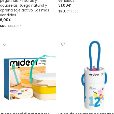
pegatinas
,
Pinturas y
vendidos
acuarelas
,
Juego natural y
31,00
€
aprendizaje activo
,
Los más
SKU:
CT7026
vendidos
AÑADIR AL CARRITO
6,00
€
SKU:
MD4297
AÑADIR AL CARRITO