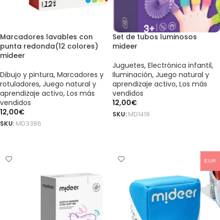
Marcadores lavables con
Set de tubos luminosos
punta redonda(12 colores)
mideer
mideer
Juguetes
,
Electrónica infantil
,
Dibujo y pintura
,
Marcadores y
Iluminación
,
Juego natural y
rotuladores
,
Juego natural y
aprendizaje activo
,
Los más
aprendizaje activo
,
Los más
vendidos
vendidos
12,00
€
12,00
€
SKU:
MD1419
SKU:
MD3386
AÑADIR AL CARRITO
AÑADIR AL CARRITO
EUR