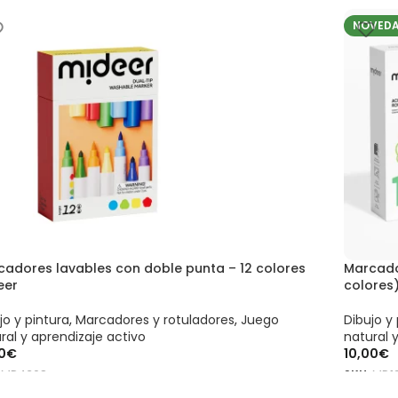
ADIR AL CARRITO
AÑADIR
NOVED
cadores lavables con doble punta – 12 colores
Marcado
eer
colores
jo y pintura
,
Marcadores y rotuladores
,
Juego
Dibujo y 
ral y aprendizaje activo
natural 
0
€
10,00
€
:
MD4308
SKU:
MD1
ADIR AL CARRITO
AÑADIR