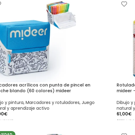
cadores acrílicos con punta de pincel en
Rotulado
uche blando (60 colores) mideer
mideer –
jo y pintura
,
Marcadores y rotuladores
,
Juego
Dibujo y 
ral y aprendizaje activo
natural 
00
€
61,00
€
:
MD1615
SKU:
MD2
ADIR AL CARRITO
AÑADIR
VEDAD