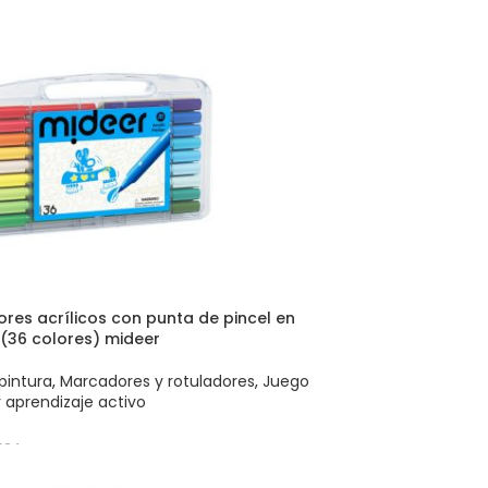
res acrílicos con punta de pincel en
 (36 colores) mideer
pintura
,
Marcadores y rotuladores
,
Juego
y aprendizaje activo
524
 AL CARRITO