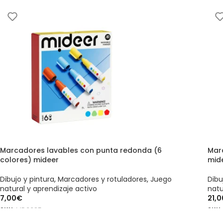
AÑADIR AL CARRITO
AÑ
Marcadores lavables con punta redonda (6
Mar
colores) mideer
mid
Dibujo y pintura
,
Marcadores y rotuladores
,
Juego
Dibu
natural y aprendizaje activo
natu
7,00
€
21,0
SKU:
MD3385
SKU
AÑADIR AL CARRITO
AÑ