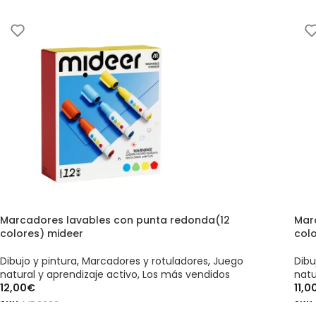
Marcadores lavables con punta redonda(12
Mar
colores) mideer
col
Dibujo y pintura
,
Marcadores y rotuladores
,
Juego
Dibu
natural y aprendizaje activo
,
Los más vendidos
natu
12,00
€
11,0
SKU:
MD3386
SKU