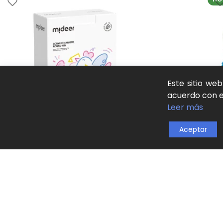
Este sitio we
acuerdo con es
Leer más
Aceptar
Marcadores acrílicos con punta redonda. (24
Rotu
colores) mideer
est
Dibujo y pintura
,
Marcadores y rotuladores
,
Juego
Dibu
natural y aprendizaje activo
natu
21,00
€
33,
SKU:
MD1257
SKU
AÑADIR AL CARRITO
AÑ
NO