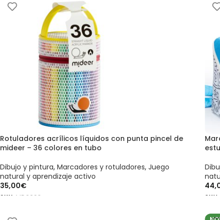
Rotuladores acrílicos líquidos con punta pincel de
Mar
mideer – 36 colores en tubo
est
Dibujo y pintura
,
Marcadores y rotuladores
,
Juego
Dibu
natural y aprendizaje activo
natu
35,00
€
44,
SKU:
MD2332
SKU
AÑADIR AL CARRITO
AÑ
NO