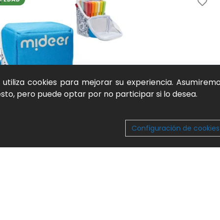
b utiliza cookies para mejorar su experiencia. Asumirem
to, pero puede optar por no participar si lo desea.
Configuración de cookies
ladores acrílicos con punta de pincel en
Rotulad
uche blando (36 colores) mideer
Dibujo y 
jo y pintura
,
Marcadores y rotuladores
,
Juego
natural 
ral y aprendizaje activo
25,00
€
00
€
SKU:
MD4
:
MD1614
AÑADIR
ADIR AL CARRITO
VEDAD
NOVED