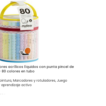
res acrílicos líquidos con punta pincel de
 80 colores en tubo
pintura
,
Marcadores y rotuladores
,
Juego
y aprendizaje activo
334
 AL CARRITO