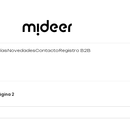
ías
Novedades
Contacto
Registro B2B
ágina 2