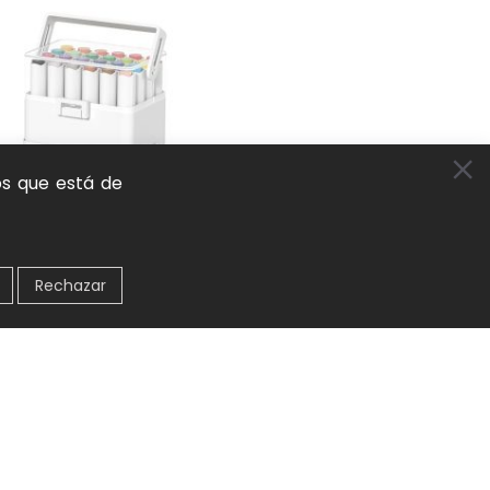
os que está de
Rechazar
ores de doble punta (24 colores) mideer
pintura
,
Marcadores y rotuladores
,
Juego
y aprendizaje activo
183
 AL CARRITO
AD