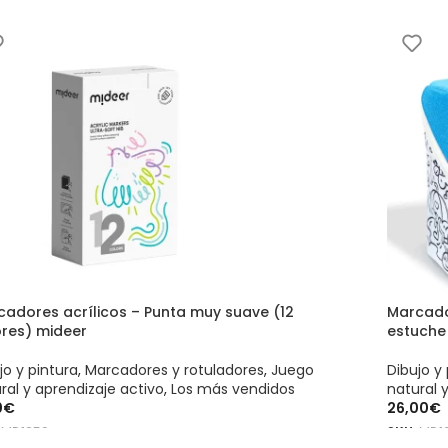
cadores acrílicos – Punta muy suave (12
Marcado
ores) mideer
estuche
jo y pintura
,
Marcadores y rotuladores
,
Juego
Dibujo y 
ral y aprendizaje activo
,
Los más vendidos
natural 
0
€
26,00
€
:
MD1259
SKU:
MD16