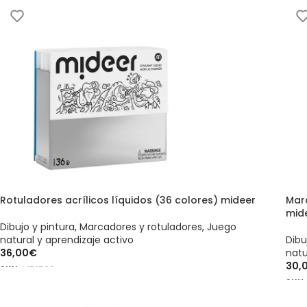
Rotuladores acrílicos líquidos (36 colores) mideer
Mar
mid
Dibujo y pintura
,
Marcadores y rotuladores
,
Juego
natural y aprendizaje activo
Dibu
36,00
€
natu
30,
SKU:
MD1593
SKU
AÑADIR AL CARRITO
AÑ