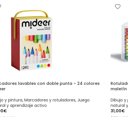
cadores lavables con doble punta – 24 colores
Rotulado
eer
maletín
jo y pintura
,
Marcadores y rotuladores
,
Juego
Dibujo y 
ral y aprendizaje activo
natural 
00
€
31,00
€
:
MD4309
SKU:
MD1
ADIR AL CARRITO
AÑADIR