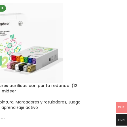
 AL CARRITO
AD
res acrílicos con punta redonda. (12
) mideer
pintura
,
Marcadores y rotuladores
,
Juego
y aprendizaje activo
EUR
256
PLN
 AL CARRITO