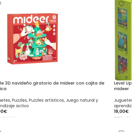
le 3D navideño giratorio de mideer con cajita de
Level Up
ica
mideer
uetes
,
Puzzles
,
Puzzles artísticos
,
Juego natural y
Juguete
ndizaje activo
aprendiz
00
€
19,00
€
:
MD2299
SKU:
MD1
ADIR AL CARRITO
AÑADIR