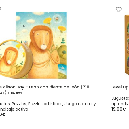
ADIR AL CARRITO
e Alison Jay – León con diente de león (216
Level Up
zas) mideer
Juguete
uetes
,
Puzzles
,
Puzzles artísticos
,
Juego natural y
aprendiz
ndizaje activo
19,00
€
0
€
SKU:
MD1
:
MD3278
AÑADIR
ADIR AL CARRITO