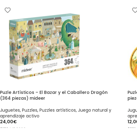
AÑ
Puzle Artísticos – El Bazar y el Caballero Dragón
Puzl
(364 piezas) mideer
pie
Juguetes
,
Puzzles
,
Puzzles artísticos
,
Juego natural y
Jug
aprendizaje activo
apre
24,00
€
12,0
SKU:
MD3203
SKU
AÑADIR AL CARRITO
AÑ