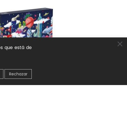
os que está de
Rechazar
tísticos – Metrópolis (252 piezas) mideer
s
,
Puzzles
,
Puzzles artísticos
,
Juego natural y
aje activo
178
 AL CARRITO