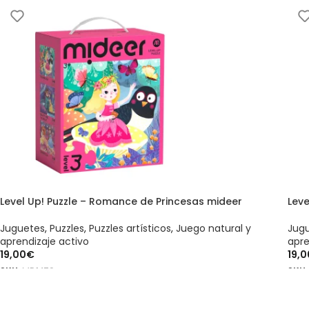
Level Up! Puzzle – Romance de Princesas mideer
Leve
Juguetes
,
Puzzles
,
Puzzles artísticos
,
Juego natural y
Jug
aprendizaje activo
apre
19,00
€
19,0
SKU:
MD1479
SKU
AÑADIR AL CARRITO
AÑ