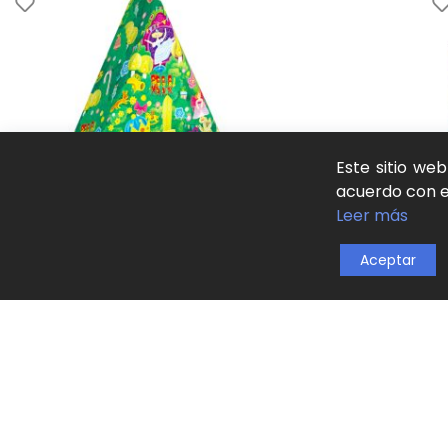
Este sitio we
acuerdo con es
Leer más
Aceptar
Rompecabezas navideño – El Reino del
Puzl
Cascanueces mideer
pie
Juguetes
,
Puzzles
,
Puzzles artísticos
Jug
22,00
€
apre
24,
SKU:
MD3291
SKU
AÑADIR AL CARRITO
AÑ
NOVEDAD
NO