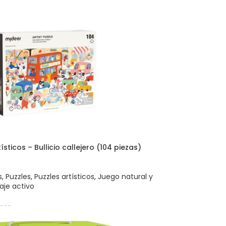
tísticos – Bullicio callejero (104 piezas)
s
,
Puzzles
,
Puzzles artísticos
,
Juego natural y
aje activo
298
 AL CARRITO