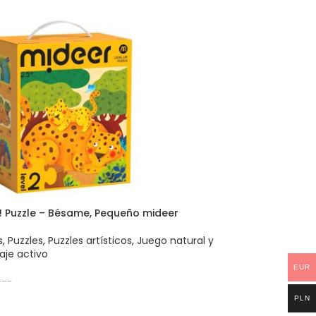
! Puzzle – Bésame, Pequeño mideer
s
,
Puzzles
,
Puzzles artísticos
,
Juego natural y
aje activo
EUR
475
PLN
 AL CARRITO