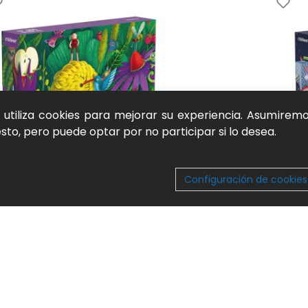
b utiliza cookies para mejorar su experiencia. Asumirem
to, pero puede optar por no participar si lo desea.
Configuración de cookies
e Artísticos – Duendecillos del Jardín (500
Puzle Ar
zas) mideer
Juguete
uetes
,
Puzzles
,
Puzzles artísticos
,
Juego natural y
aprendiz
ndizaje activo
24,00
€
00
€
SKU:
MD3
:
MD3181
AÑADIR
ADIR AL CARRITO
VEDAD