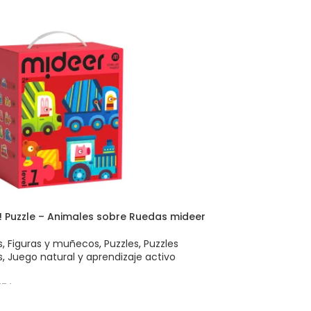
! Puzzle – Animales sobre Ruedas mideer
s
,
Figuras y muñecos
,
Puzzles
,
Puzzles
s
,
Juego natural y aprendizaje activo
474
 AL CARRITO