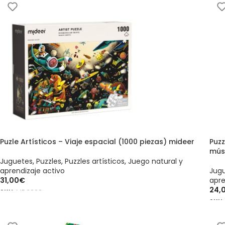
Puzle Artísticos – Viaje espacial (1000 piezas) mideer
Puzz
mús
Juguetes
,
Puzzles
,
Puzzles artísticos
,
Juego natural y
aprendizaje activo
Jug
31,00
€
apre
24,
SKU:
MD3228
SKU
AÑADIR AL CARRITO
AÑ