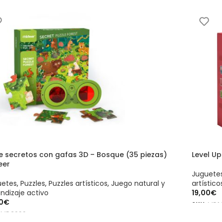
e secretos con gafas 3D – Bosque (35 piezas)
Level Up
eer
Juguete
uetes
,
Puzzles
,
Puzzles artísticos
,
Juego natural y
artístico
ndizaje activo
19,00
€
0
€
SKU:
MD1
:
MD3096
AÑADIR