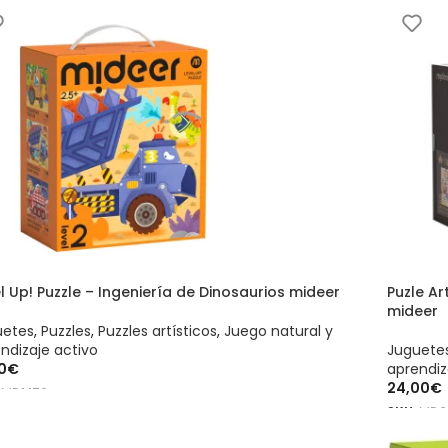
l Up! Puzzle – Ingeniería de Dinosaurios mideer
Puzle Ar
mideer
uetes
,
Puzzles
,
Puzzles artísticos
,
Juego natural y
ndizaje activo
Juguete
0
€
aprendiz
24,00
€
:
MD1476
SKU:
MD3
ADIR AL CARRITO
AÑADIR