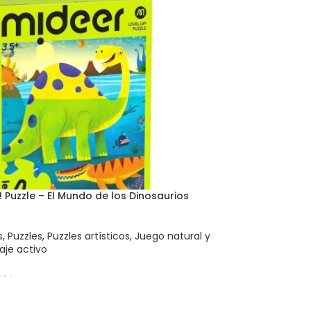
! Puzzle – El Mundo de los Dinosaurios
s
,
Puzzles
,
Puzzles artísticos
,
Juego natural y
aje activo
484
 AL CARRITO