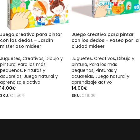
Juego creativo para pintar
Juego creativo para pintar
con los dedos – Jardín
con los dedos – Paseo por la
misterioso mideer
ciudad mideer
Juguetes
,
Creativos
,
Dibujo y
Juguetes
,
Creativos
,
Dibujo y
pintura
,
Para los más
pintura
,
Para los más
pequeños
,
Pinturas y
pequeños
,
Pinturas y
acuarelas
,
Juego natural y
acuarelas
,
Juego natural y
aprendizaje activo
aprendizaje activo
14,00
€
14,00
€
SKU:
CT1504
SKU:
CT1506
AÑADIR AL CARRITO
LEER MÁS