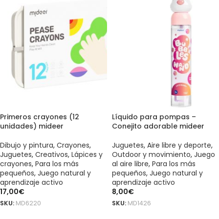
Primeros crayones (12
Líquido para pompas –
unidades) mideer
Conejito adorable mideer
Dibujo y pintura
,
Crayones
,
Juguetes
,
Aire libre y deporte
,
Juguetes
,
Creativos
,
Lápices y
Outdoor y movimiento
,
Juego
crayones
,
Para los más
al aire libre
,
Para los más
pequeños
,
Juego natural y
pequeños
,
Juego natural y
aprendizaje activo
aprendizaje activo
17,00
€
8,00
€
SKU:
MD6220
SKU:
MD1426
AÑADIR AL CARRITO
AÑADIR AL CARRITO