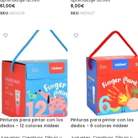
aprendizaje activo
aprendizaje activo
61,00
€
8,00
€
SKU:
MD4219
SKU:
MD1427
AÑADIR AL CARRITO
AÑADIR AL CARRITO
Pinturas para pintar con los
Pinturas para pintar con los
dedos – 12 colores mideer
dedos – 6 colores mideer
Juguetes
,
Creativos
,
Dibujo y
Juguetes
,
Creativos
,
Dibujo y