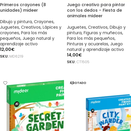
Primeros crayones (8
Juego creativo para pintar
unidades) mideer
con los dedos – Fiesta de
animales mideer
Dibujo y pintura
,
Crayones
,
Juguetes
,
Creativos
,
Lápices y
Juguetes
,
Creativos
,
Dibujo y
crayones
,
Para los más
pintura
,
Figuras y muñecos
,
pequeños
,
Juego natural y
Para los más pequeños
,
aprendizaje activo
Pinturas y acuarelas
,
Juego
12,00
€
natural y aprendizaje activo
14,00
€
SKU:
MD6219
SKU:
CT1505
AÑADIR AL CARRITO
AÑADIR AL CARRITO
AGOTADO