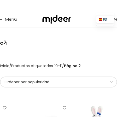
0
Menú
0,00
ES
EN
IT
0-1
PT
PL
FR
Inicio
Productos etiquetados “0-1”
Página 2
DE