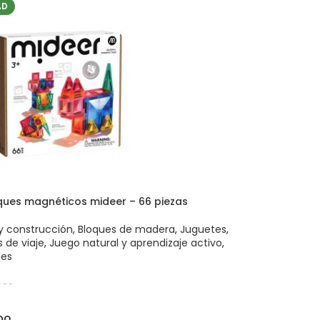
AD
oques magnéticos mideer – 66 piezas
y construcción
,
Bloques de madera
,
Juguetes
,
 de viaje
,
Juego natural y aprendizaje activo
,
es
666
 AL CARRITO
DO