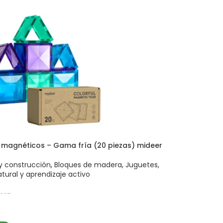
 magnéticos – Gama fría (20 piezas) mideer
y construcción
,
Bloques de madera
,
Juguetes
,
tural y aprendizaje activo
397
 AL CARRITO