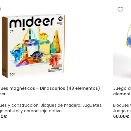
ADIR AL CARRITO
ques magnéticos – Dinosaurios (48 elementos)
Juego d
eer
element
ues y construcción
,
Bloques de madera
,
Juguetes
,
Bloques 
o natural y aprendizaje activo
Juego na
00
€
60,00
€
:
MD1499
SKU:
MD14
ADIR AL CARRITO
AÑADIR