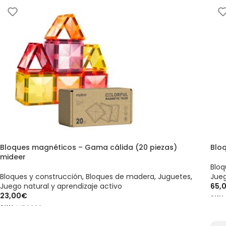
Bloques magnéticos – Gama cálida (20 piezas)
Blo
mideer
Bloq
Bloques y construcción
,
Bloques de madera
,
Juguetes
,
Jueg
Juego natural y aprendizaje activo
65,
23,00
€
SKU
SKU:
MD6396
AÑ
AÑADIR AL CARRITO