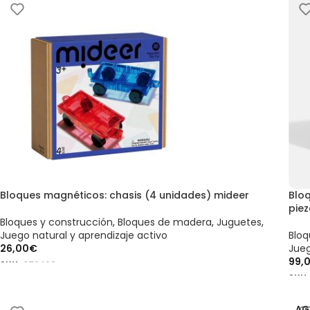
Bloques magnéticos: chasis (4 unidades) mideer
Blo
pie
Bloques y construcción
,
Bloques de madera
,
Juguetes
,
Juego natural y aprendizaje activo
Bloq
26,00
€
Jueg
99,
SKU:
CT6468
SKU
AÑADIR AL CARRITO
AÑ
AG