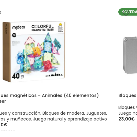
NOVED
ques magnéticos – Animales (40 elementos)
Bloques
eer
Bloques 
ues y construcción
,
Bloques de madera
,
Juguetes
,
Juego na
uras y muñecos
,
Juego natural y aprendizaje activo
23,00
€
00
€
SKU:
MD1
:
CT6399
AÑADIR