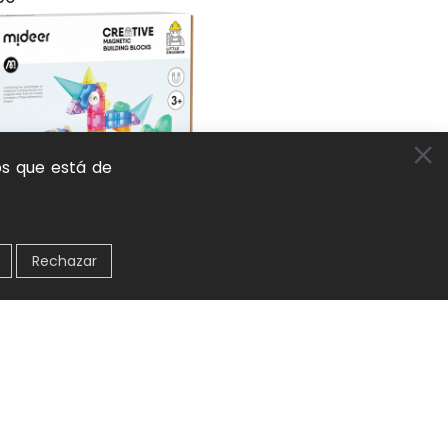
os que está de
Rechazar
 magnéticos 3D (46 piezas) mideer
y construcción
,
Bloques de madera
,
Juguetes
,
tural y aprendizaje activo
407
ÁS