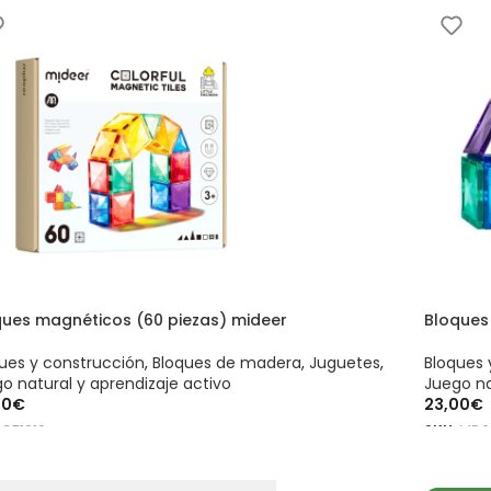
ques magnéticos (60 piezas) mideer
Bloques
ues y construcción
,
Bloques de madera
,
Juguetes
,
Bloques 
o natural y aprendizaje activo
Juego na
00
€
23,00
€
:
CT1210
SKU:
MD6
ADIR AL CARRITO
AÑADIR