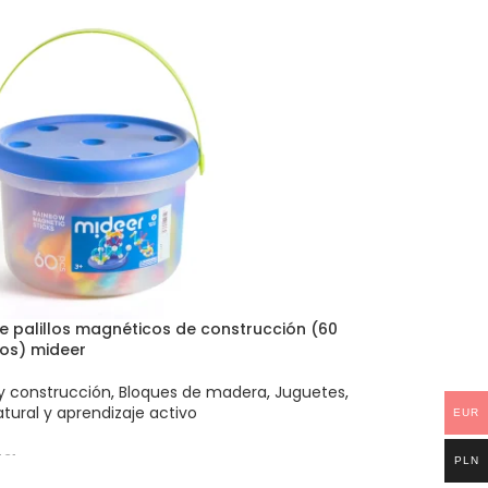
e palillos magnéticos de construcción (60
os) mideer
y construcción
,
Bloques de madera
,
Juguetes
,
tural y aprendizaje activo
EUR
31
PLN
 AL CARRITO