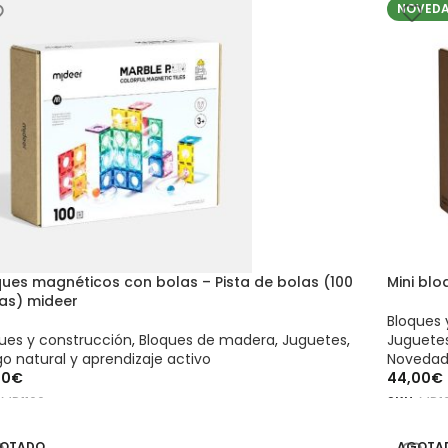
NOVED
ques magnéticos con bolas – Pista de bolas (100
Mini bl
zas) mideer
Bloques 
ues y construcción
,
Bloques de madera
,
Juguetes
,
Juguetes
o natural y aprendizaje activo
Novedad
00
€
44,00
€
:
MD1166
SKU:
MD1
ADIR AL CARRITO
AÑADIR
OTADO
AGOTA