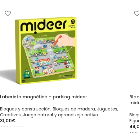
Laberinto magnético – parking mideer
Blo
mid
Bloques y construcción
,
Bloques de madera
,
Juguetes
,
Creativos
,
Juego natural y aprendizaje activo
Bloq
31,00
€
Fig
48,
SKU:
MD1518
SKU
AÑADIR AL CARRITO