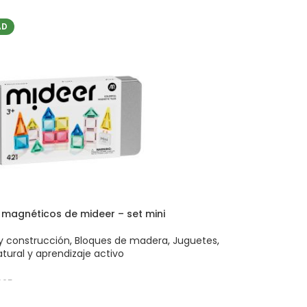
AD
 magnéticos de mideer – set mini
y construcción
,
Bloques de madera
,
Juguetes
,
tural y aprendizaje activo
665
 AL CARRITO