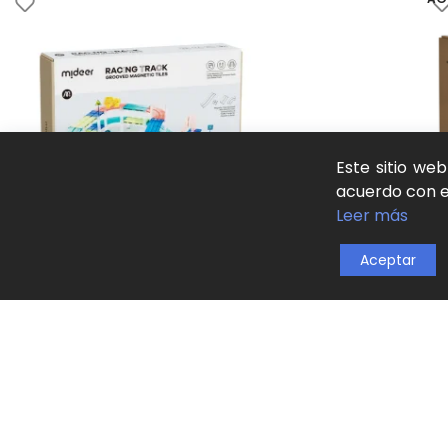
Este sitio we
acuerdo con es
Leer más
Aceptar
Bloques magnéticos con coches – Pista de carreras
Blo
(115 piezas) mideer
Bloq
Bloques y construcción
,
Bloques de madera
,
Juguetes
,
Jueg
Juegos de mesa y habilidad
,
Juego natural y
33,
aprendizaje activo
SKU
99,00
€
LE
SKU:
MD6395
AÑADIR AL CARRITO