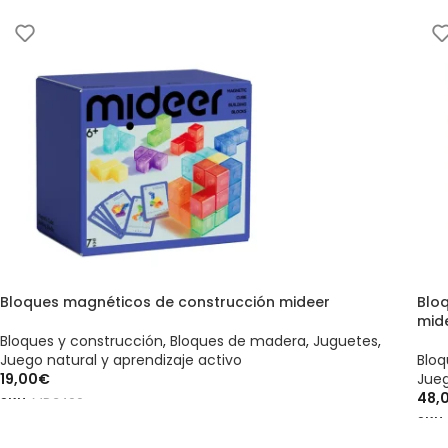
AÑ
Bloques magnéticos de construcción mideer
Blo
mid
Bloques y construcción
,
Bloques de madera
,
Juguetes
,
Juego natural y aprendizaje activo
Bloq
19,00
€
Jueg
48,
SKU:
MD3400
SKU
AÑADIR AL CARRITO
AÑ