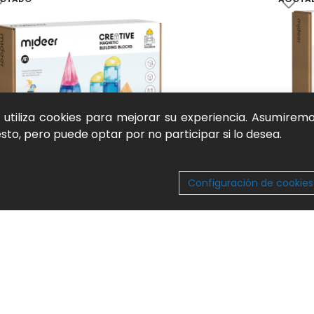
b utiliza cookies para mejorar su experiencia. Asumirem
to, pero puede optar por no participar si lo desea.
Configuración de cookies
ques magnéticos 3D (20 piezas) mideer
Bloques
ues y construcción
,
Bloques de madera
,
Juguetes
,
Bloques 
o natural y aprendizaje activo
Juego na
00
€
65,00
€
:
MD1420
SKU:
MD1
ER MÁS
LEER M