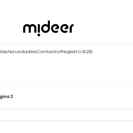
ías
Novedades
Contacto
Registro B2B
gina 2