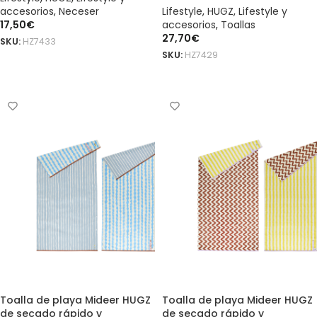
accesorios
,
Neceser
Lifestyle
,
HUGZ
,
Lifestyle y
17,50
€
accesorios
,
Toallas
27,70
€
SKU:
HZ7433
SKU:
HZ7429
AÑADIR AL CARRITO
AÑADIR AL CARRITO
Toalla de playa Mideer HUGZ
Toalla de playa Mideer HUGZ
de secado rápido y
de secado rápido y