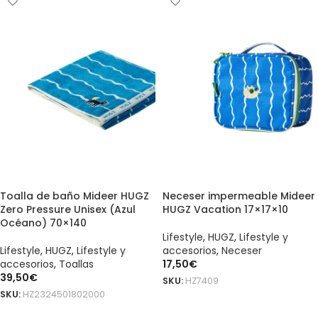
Toalla de baño Mideer HUGZ
Neceser impermeable Mideer
Zero Pressure Unisex (Azul
HUGZ Vacation 17×17×10
Océano) 70×140
Lifestyle
,
HUGZ
,
Lifestyle y
Lifestyle
,
HUGZ
,
Lifestyle y
accesorios
,
Neceser
accesorios
,
Toallas
17,50
€
39,50
€
SKU:
HZ7409
SKU:
HZ2324501802000
AÑADIR AL CARRITO
AÑADIR AL CARRITO