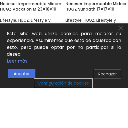
Neceser impermeable Mideer
Neceser impermeable Mideer
HUGZ Vacation M 23×18×10
HUGZ Sunbath 17×17×10
Lifestyle
,
HUGZ
,
Lifestyle y
Lifestyle
,
HUGZ
,
Lifestyle y
accesorios
,
Neceser
accesorios
,
Neceser
17,50
€
17,50
€
Este sitio web utiliza cookies para mejorar su
SKU:
HZ7434
SKU:
HZ7407
experiencia. Asumiremos que está de acuerdo con
AÑADIR AL CARRITO
AÑADIR AL CARRITO
esto, pero puede optar por no participar si lo
desea.
Leer más
Aceptar
Rechazar
0
Configuración de cookies
Tienda
Lista de Deseos
Carrito
Mi cuenta