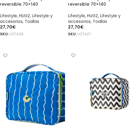
reversible 70×140
reversible 70×140
Lifestyle
,
HUGZ
,
Lifestyle y
Lifestyle
,
HUGZ
,
Lifestyle y
accesorios
,
Toallas
accesorios
,
Toallas
27,70
€
27,70
€
SKU:
HZ7428
SKU:
HZ7427
AÑADIR AL CARRITO
AÑADIR AL CARRITO