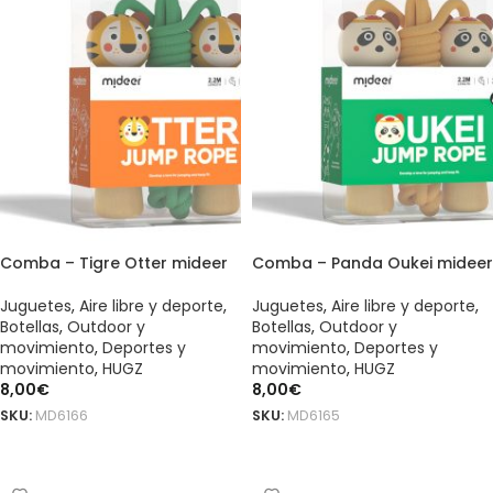
Comba – Tigre Otter mideer
Comba – Panda Oukei mideer
Juguetes
,
Aire libre y deporte
,
Juguetes
,
Aire libre y deporte
,
Botellas
,
Outdoor y
Botellas
,
Outdoor y
movimiento
,
Deportes y
movimiento
,
Deportes y
movimiento
,
HUGZ
movimiento
,
HUGZ
8,00
€
8,00
€
SKU:
MD6166
SKU:
MD6165
AÑADIR AL CARRITO
AÑADIR AL CARRITO