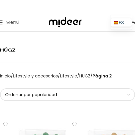
0
Menú
0,00
ES
EN
IT
HUGZ
PT
PL
FR
Inicio
Lifestyle y accesorios
Lifestyle
HUGZ
Página 2
DE