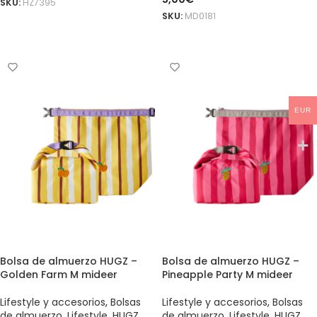
SKU:
HZ7395
SKU:
MD0181
AÑADIR AL CARRITO
AÑADIR AL CARRITO
EUR
Bolsa de almuerzo HUGZ –
Bolsa de almuerzo HUGZ –
Golden Farm M mideer
Pineapple Party M mideer
Lifestyle y accesorios
,
Bolsas
Lifestyle y accesorios
,
Bolsas
de almuerzo
,
Lifestyle
,
HUGZ
de almuerzo
,
Lifestyle
,
HUGZ