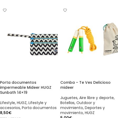
Porta documentos
Comba – Te Ves Delicioso
impermeable Mideer HUGZ
mideer
Sunbath 14×19
Juguetes
,
Aire libre y deporte
,
Lifestyle
,
HUGZ
,
Lifestyle y
Botellas
,
Outdoor y
accesorios
,
Porta documentos
movimiento
,
Deportes y
8,50
€
movimiento
,
HUGZ
5,00
€