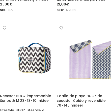
21,00
€
21,00
€
SKU:
HZ7511
SKU:
HZ7509
AÑADIR AL CARRITO
AÑADIR AL CARRITO
Neceser HUGZ impermeable
Toalla de playa HUGZ de
Sunbath M 23×18×10 mideer
secado rápido y reversible
70×140 mideer
Lifestyle
,
HUGZ
,
Lifestyle y