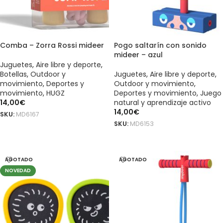
Comba – Zorra Rossi mideer
Pogo saltarín con sonido
mideer – azul
Juguetes
,
Aire libre y deporte
,
Botellas
,
Outdoor y
Juguetes
,
Aire libre y deporte
,
movimiento
,
Deportes y
Outdoor y movimiento
,
movimiento
,
HUGZ
Deportes y movimiento
,
Juego
14,00
€
natural y aprendizaje activo
14,00
€
SKU:
MD6167
SKU:
MD6153
AÑADIR AL CARRITO
LEER MÁS
AGOTADO
AGOTADO
NOVEDAD