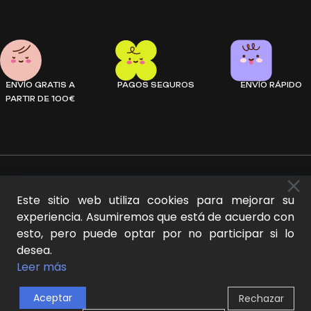
ENVÍO GRATIS A
PAGOS SEGUROS
ENVÍO RÁPIDO
PARTIR DE 100€
CONTACTO
Este sitio web utiliza cookies para mejorar su
experiencia. Asumiremos que está de acuerdo con
esto, pero puede optar por no participar si lo
+34 69 112 55 79
desea.
hola@mideer.es
Leer más
Aceptar
Rechazar
0