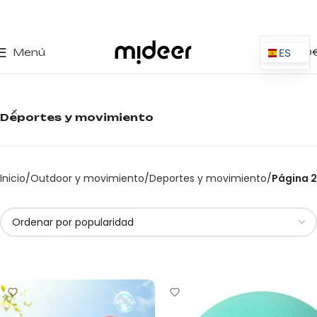
0
Menú
0,00
ES
EN
IT
Deportes y movimiento
PT
PL
FR
Inicio
Outdoor y movimiento
Deportes y movimiento
Página 2
DE