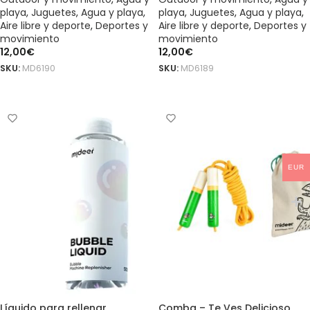
playa
,
Juguetes
,
Agua y playa
,
playa
,
Juguetes
,
Agua y playa
,
Aire libre y deporte
,
Deportes y
Aire libre y deporte
,
Deportes y
movimiento
movimiento
12,00
€
12,00
€
SKU:
MD6190
SKU:
MD6189
AÑADIR AL CARRITO
AÑADIR AL CARRITO
EUR
Líquido para rellenar
Comba – Te Ves Delicioso