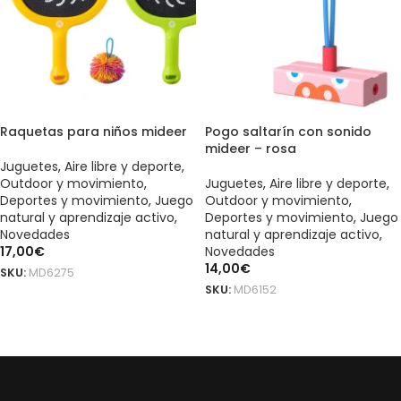
Raquetas para niños mideer
Pogo saltarín con sonido
mideer – rosa
Juguetes
,
Aire libre y deporte
,
Outdoor y movimiento
,
Juguetes
,
Aire libre y deporte
,
Deportes y movimiento
,
Juego
Outdoor y movimiento
,
natural y aprendizaje activo
,
Deportes y movimiento
,
Juego
Novedades
natural y aprendizaje activo
,
17,00
€
Novedades
14,00
€
SKU:
MD6275
SKU:
MD6152
LEER MÁS
LEER MÁS