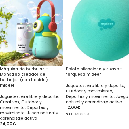
Máquina de burbujas –
Pelota silenciosa y suave –
Monstruo creador de
turquesa mideer
burbujas (con líquido)
mideer
Juguetes
,
Aire libre y deporte
,
Outdoor y movimiento
,
Juguetes
,
Aire libre y deporte
,
Deportes y movimiento
,
Juego
Creativos
,
Outdoor y
natural y aprendizaje activo
movimiento
,
Deportes y
12,00
€
movimiento
,
Juego natural y
SKU:
MD6188
aprendizaje activo
AÑADIR AL CARRITO
24,00
€