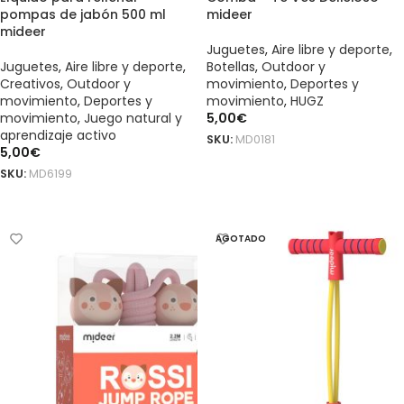
pompas de jabón 500 ml
mideer
mideer
Juguetes
,
Aire libre y deporte
,
Juguetes
,
Aire libre y deporte
,
Botellas
,
Outdoor y
Creativos
,
Outdoor y
movimiento
,
Deportes y
movimiento
,
Deportes y
movimiento
,
HUGZ
movimiento
,
Juego natural y
5,00
€
aprendizaje activo
SKU:
MD0181
5,00
€
AÑADIR AL CARRITO
SKU:
MD6199
AÑADIR AL CARRITO
AGOTADO