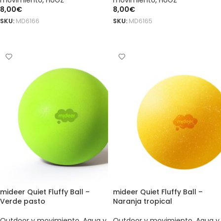
movimiento
,
HUGZ
movimiento
,
HUGZ
8,00
€
8,00
€
SKU:
MD6166
SKU:
MD6165
AÑADIR AL CARRITO
AÑADIR AL CARRITO
mideer Quiet Fluffy Ball –
mideer Quiet Fluffy Ball –
Verde pasto
Naranja tropical
Outdoor y movimiento
,
Agua y
Outdoor y movimiento
,
Agua y