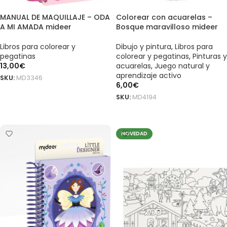
MANUAL DE MAQUILLAJE – ODA
Colorear con acuarelas –
A MI AMADA mideer
Bosque maravilloso mideer
Libros para colorear y
Dibujo y pintura
,
Libros para
pegatinas
colorear y pegatinas
,
Pinturas y
13,00
€
acuarelas
,
Juego natural y
aprendizaje activo
SKU:
MD3346
6,00
€
AÑADIR AL CARRITO
SKU:
MD4194
AÑADIR AL CARRITO
NOVEDAD