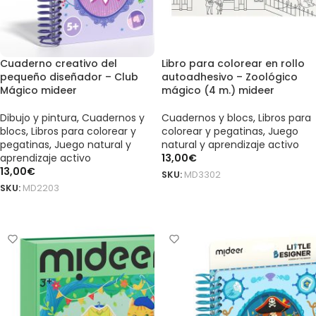
Cuaderno creativo del
Libro para colorear en rollo
pequeño diseñador – Club
autoadhesivo – Zoológico
Mágico mideer
mágico (4 m.) mideer
Dibujo y pintura
,
Cuadernos y
Cuadernos y blocs
,
Libros para
blocs
,
Libros para colorear y
colorear y pegatinas
,
Juego
pegatinas
,
Juego natural y
natural y aprendizaje activo
aprendizaje activo
13,00
€
13,00
€
SKU:
MD3302
SKU:
MD2203
AÑADIR AL CARRITO
AÑADIR AL CARRITO