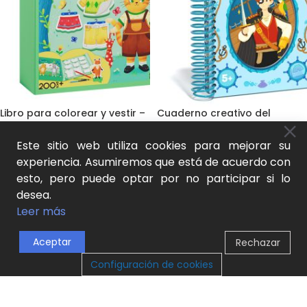
Libro para colorear y vestir –
Cuaderno creativo del
Amigos del bosque mideer
pequeño diseñador –
Buscador de aventuras
Este sitio web utiliza cookies para mejorar su
mideer
Cuadernos y blocs
,
Libros para
experiencia. Asumiremos que está de acuerdo con
colorear y pegatinas
,
Juego
esto, pero puede optar por no participar si lo
natural y aprendizaje activo
Dibujo y pintura
,
Cuadernos y
14,00
€
blocs
,
Libros para colorear y
desea.
pegatinas
,
Juego natural y
SKU:
MD2292
Leer más
aprendizaje activo
AÑADIR AL CARRITO
13,00
€
Aceptar
Rechazar
SKU:
MD2206
0
Configuración de cookies
AÑADIR AL CARRITO
Tienda
Lista de Deseos
Carrito
Mi cuenta
NOVEDAD