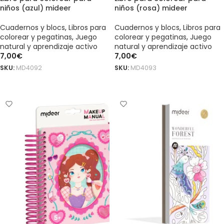
niños (azul) mideer
niños (rosa) mideer
Cuadernos y blocs
,
Libros para
Cuadernos y blocs
,
Libros para
colorear y pegatinas
,
Juego
colorear y pegatinas
,
Juego
natural y aprendizaje activo
natural y aprendizaje activo
7,00
€
7,00
€
SKU:
MD4092
SKU:
MD4093
AÑADIR AL CARRITO
AÑADIR AL CARRITO