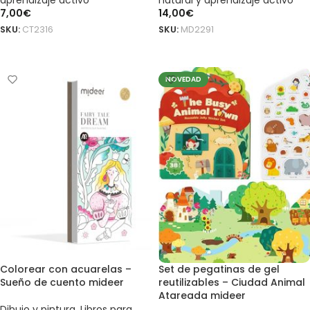
aprendizaje activo
natural y aprendizaje activo
7,00
€
14,00
€
SKU:
CT2316
SKU:
MD2291
AÑADIR AL CARRITO
AÑADIR AL CARRITO
NOVEDAD
Colorear con acuarelas –
Set de pegatinas de gel
Sueño de cuento mideer
reutilizables – Ciudad Animal
Atareada mideer
Dibujo y pintura
,
Libros para