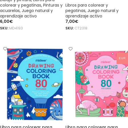
colorear y pegatinas
,
Pinturas y
Libros para colorear y
acuarelas
,
Juego natural y
pegatinas
,
Juego natural y
aprendizaje activo
aprendizaje activo
6,00
€
7,00
€
SKU:
MD4193
SKU:
CT2318
AÑADIR AL CARRITO
AÑADIR AL CARRITO
EUR
Libro para colorear para
Libro para colorear para