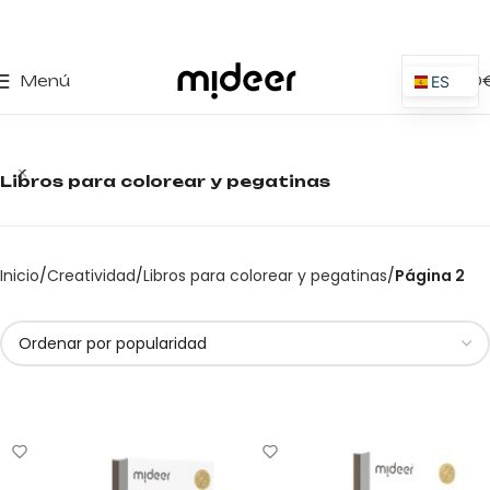
0
Menú
0,00
ES
EN
IT
Libros para colorear y pegatinas
PT
PL
FR
Inicio
Creatividad
Libros para colorear y pegatinas
Página 2
DE