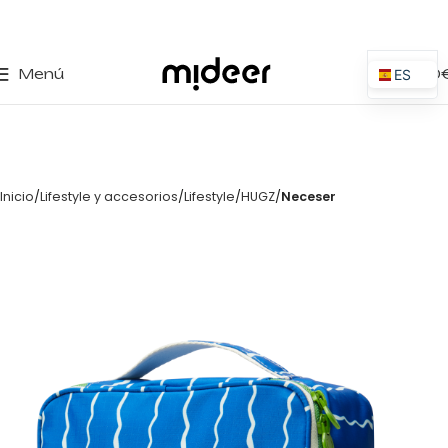
0
Menú
0,00
ES
EN
IT
PT
Inicio
Lifestyle y accesorios
Lifestyle
HUGZ
Neceser
PL
FR
DE