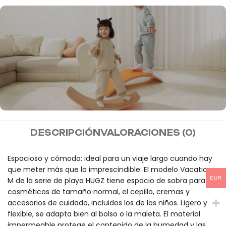
MIDEER
DESCRIPCIÓN
VALORACIONES (0)
Envío gratis a partir de
100€
Espacioso y cómodo: ideal para un viaje largo cuando hay
que meter más que lo imprescindible. El modelo Vacation
EUR
M de la serie de playa HUGZ tiene espacio de sobra para
cosméticos de tamaño normal, el cepillo, cremas y
accesorios de cuidado, incluidos los de los niños. Ligero y
flexible, se adapta bien al bolso o la maleta. El material
impermeable protege el contenido de la humedad y las