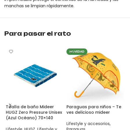
manchas se limpian rápidamente.
Neceser impermeable Mideer HUGZ Vacation M 23×18×10 es un pro
Neceser impermeable Mideer HUGZ Vacation M 23×18×10 es un pro
Para pasar el rato
NOVEDAD
Toalla de baño Mideer
Paraguas para niños – Te
P
HUGZ Zero Pressure Unisex
ves delicioso mideer
i
(Azul Océano) 70×140
S
Lifestyle y accesorios
,
Lifestyle
,
HUGZ
,
Lifestyle y
Paraguas
L