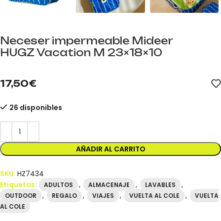
Neceser impermeable Mideer
HUGZ Vacation M 23×18×10
mideer.store distribuidor oficial mideer España. Referencia HZ74
17,50
€
26 disponibles
AÑADIR AL CARRITO
SKU:
HZ7434
Etiquetas:
,
,
,
ADULTOS
ALMACENAJE
LAVABLES
,
,
,
,
OUTDOOR
REGALO
VIAJES
VUELTA AL COLE
VUELTA
AL COLE