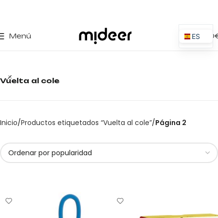
0
Menú
0,00
ES
EN
IT
Vuelta al cole
PT
PL
FR
Inicio
Productos etiquetados “Vuelta al cole”
Página 2
DE