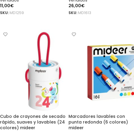
vendidos
vendidos
11,00
€
26,00
€
SKU:
MD1259
SKU:
MD1613
AÑADIR AL CARRITO
AÑADIR AL CARRITO
Cubo de crayones de secado
Marcadores lavables con
rápido, suaves y lavables (24
punta redonda (6 colores)
colores) mideer
mideer