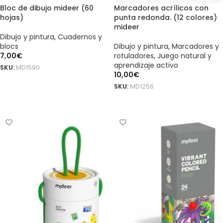
Bloc de dibujo mideer (60
Marcadores acrílicos con
hojas)
punta redonda. (12 colores)
mideer
Dibujo y pintura
,
Cuadernos y
blocs
Dibujo y pintura
,
Marcadores y
7,00
€
rotuladores
,
Juego natural y
aprendizaje activo
SKU:
MD1590
10,00
€
AÑADIR AL CARRITO
SKU:
MD1256
AÑADIR AL CARRITO