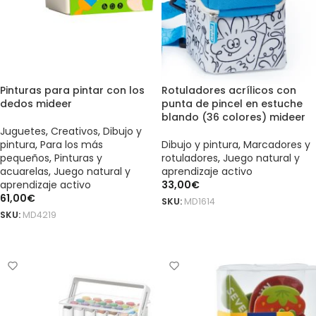
Pinturas para pintar con los
Rotuladores acrílicos con
dedos mideer
punta de pincel en estuche
blando (36 colores) mideer
Juguetes
,
Creativos
,
Dibujo y
pintura
,
Para los más
Dibujo y pintura
,
Marcadores y
pequeños
,
Pinturas y
rotuladores
,
Juego natural y
acuarelas
,
Juego natural y
aprendizaje activo
aprendizaje activo
33,00
€
61,00
€
SKU:
MD1614
SKU:
MD4219
AÑADIR AL CARRITO
AÑADIR AL CARRITO