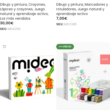
Dibujo y pintura
,
Crayones
,
Dibujo y pintura
,
Marcadores y
Lápices y crayones
,
Juego
rotuladores
,
Juego natural y
natural y aprendizaje activo
,
aprendizaje activo
Los más vendidos
7,00
€
30,00
€
SKU:
MD3385
SKU:
MD4255
AÑADIR AL CARRITO
AÑADIR AL CARRITO
NOVEDAD
EUR