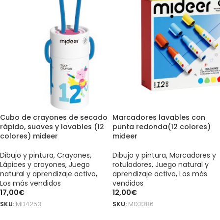
Cubo de crayones de secado
Marcadores lavables con
rápido, suaves y lavables (12
punta redonda(12 colores)
colores) mideer
mideer
Dibujo y pintura
,
Crayones
,
Dibujo y pintura
,
Marcadores y
Lápices y crayones
,
Juego
rotuladores
,
Juego natural y
natural y aprendizaje activo
,
aprendizaje activo
,
Los más
Los más vendidos
vendidos
17,00
€
12,00
€
SKU:
MD4253
SKU:
MD3386
AÑADIR AL CARRITO
AÑADIR AL CARRITO