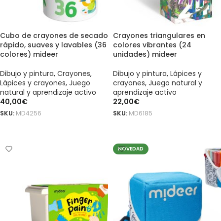
Cubo de crayones de secado
Crayones triangulares en
rápido, suaves y lavables (36
colores vibrantes (24
colores) mideer
unidades) mideer
Dibujo y pintura
,
Crayones
,
Dibujo y pintura
,
Lápices y
Lápices y crayones
,
Juego
crayones
,
Juego natural y
natural y aprendizaje activo
aprendizaje activo
40,00
€
22,00
€
SKU:
MD4256
SKU:
MD6185
AÑADIR AL CARRITO
AÑADIR AL CARRITO
NOVEDAD