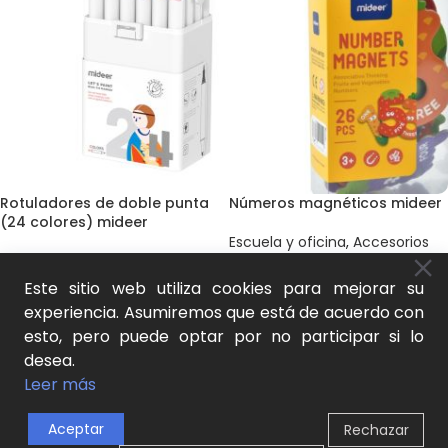
Rotuladores de doble punta
Números magnéticos mideer
(24 colores) mideer
Escuela y oficina
,
Accesorios
Dibujo y pintura
,
Marcadores y
escolares
,
Juego natural y
rotuladores
,
Juego natural y
aprendizaje activo
Este sitio web utiliza cookies para mejorar su
aprendizaje activo
13,00
€
experiencia. Asumiremos que está de acuerdo con
25,00
€
SKU:
MD2102-CT01
esto, pero puede optar por no participar si lo
SKU:
MD4183
AÑADIR AL CARRITO
desea.
AÑADIR AL CARRITO
Leer más
NOVEDAD
Aceptar
Rechazar
0