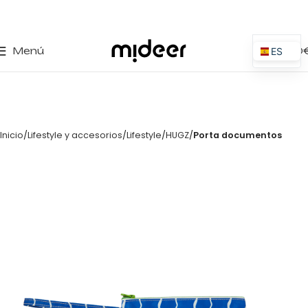
0
Menú
0,00
ES
EN
IT
PT
Inicio
Lifestyle y accesorios
Lifestyle
HUGZ
Porta documentos
PL
FR
DE