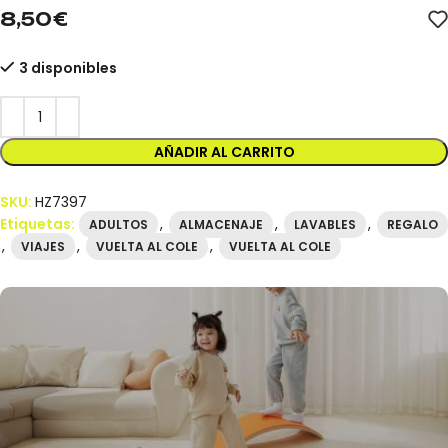
8,50
€
3 disponibles
AÑADIR AL CARRITO
SKU:
HZ7397
Etiquetas:
,
,
,
ADULTOS
ALMACENAJE
LAVABLES
REGALO
,
,
,
VIAJES
VUELTA AL COLE
VUELTA AL COLE