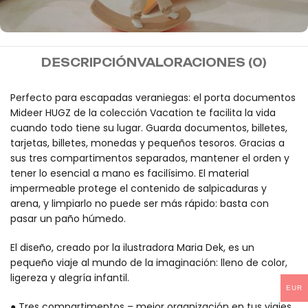
MIDEER
DESCRIPCIÓN
VALORACIONES (0)
Envío gratis a partir de
100€
Perfecto para escapadas veraniegas: el porta documentos
Mideer HUGZ de la colección Vacation te facilita la vida
cuando todo tiene su lugar. Guarda documentos, billetes,
tarjetas, billetes, monedas y pequeños tesoros. Gracias a
sus tres compartimentos separados, mantener el orden y
tener lo esencial a mano es facilísimo. El material
impermeable protege el contenido de salpicaduras y
arena, y limpiarlo no puede ser más rápido: basta con
pasar un paño húmedo.
El diseño, creado por la ilustradora Maria Dek, es un
pequeño viaje al mundo de la imaginación: lleno de color,
ligereza y alegría infantil.
EUR
● Tres compartimentos – mejor organización en tus viajes