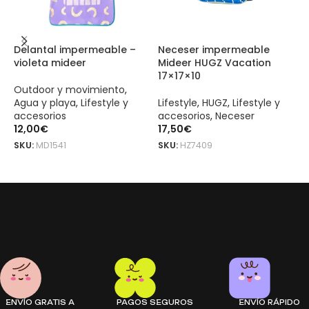
Delantal impermeable –
Neceser impermeable
D
violeta mideer
Mideer HUGZ Vacation
l
17×17×10
Outdoor y movimiento
,
O
Agua y playa
,
Lifestyle y
Lifestyle
,
HUGZ
,
Lifestyle y
A
accesorios
accesorios
,
Neceser
a
12,00
€
17,50
€
1
SKU:
MD1541
SKU:
HZ7409
S
LEER MÁS
AÑADIR AL CARRITO
Porta documentos impermeable Mideer HUGZ Vacation 14×19 es un p
Porta documentos impermeable Mideer HUGZ Vacation 14×19 es un p
ENVÍO GRATIS A
PAGOS SEGUROS
ENVÍO RÁPIDO