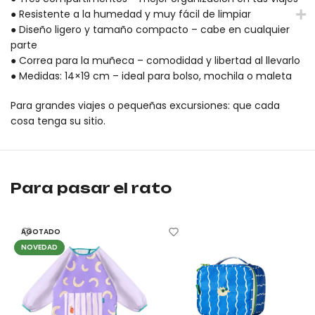
● Resistente a la humedad y muy fácil de limpiar
● Diseño ligero y tamaño compacto – cabe en cualquier
parte
● Correa para la muñeca – comodidad y libertad al llevarlo
● Medidas: 14×19 cm – ideal para bolso, mochila o maleta
Para grandes viajes o pequeñas excursiones: que cada
cosa tenga su sitio.
Porta documentos impermeable Mideer HUGZ Vacation 14×19 es un
Porta documentos impermeable Mideer HUGZ Vacation 14×19 es un
Para pasar el rato
AGOTADO
NOVEDAD