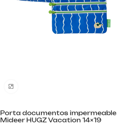
Clic para ampliar
Porta documentos impermeable
Mideer HUGZ Vacation 14×19
mideer.store distribuidor oficial mideer España. Referencia HZ73