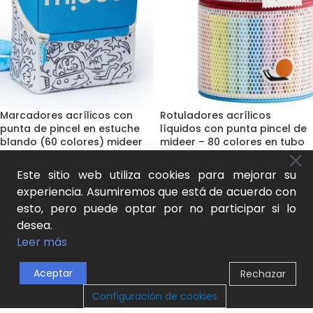
Marcadores acrílicos con
Rotuladores acrílicos
punta de pincel en estuche
líquidos con punta pincel de
blando (60 colores) mideer
mideer – 80 colores en tubo
Dibujo y pintura
,
Marcadores y
Dibujo y pintura
,
Marcadores y
Este sitio web utiliza cookies para mejorar su
rotuladores
,
Juego natural y
rotuladores
,
Juego natural y
experiencia. Asumiremos que está de acuerdo con
aprendizaje activo
aprendizaje activo
esto, pero puede optar por no participar si lo
44,00
€
61,00
€
desea.
SKU:
MD1615
SKU:
MD2334
Leer más
AÑADIR AL CARRITO
AÑADIR AL CARRITO
Aceptar
Rechazar
NOVEDAD
0
Configuración de cookies
Tienda
Lista de Deseos
Carrito
Mi cuenta