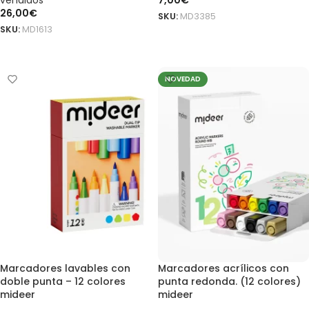
vendidos
7,00
€
26,00
€
SKU:
MD3385
SKU:
MD1613
AÑADIR AL CARRITO
AÑADIR AL CARRITO
NOVEDAD
Marcadores lavables con
Marcadores acrílicos con
doble punta – 12 colores
punta redonda. (12 colores)
mideer
mideer