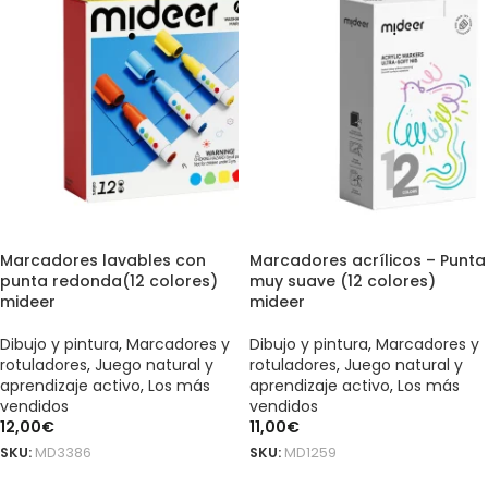
Marcadores lavables con
Marcadores acrílicos – Punta
punta redonda(12 colores)
muy suave (12 colores)
mideer
mideer
Dibujo y pintura
,
Marcadores y
Dibujo y pintura
,
Marcadores y
rotuladores
,
Juego natural y
rotuladores
,
Juego natural y
aprendizaje activo
,
Los más
aprendizaje activo
,
Los más
vendidos
vendidos
12,00
€
11,00
€
SKU:
MD3386
SKU:
MD1259
AÑADIR AL CARRITO
AÑADIR AL CARRITO