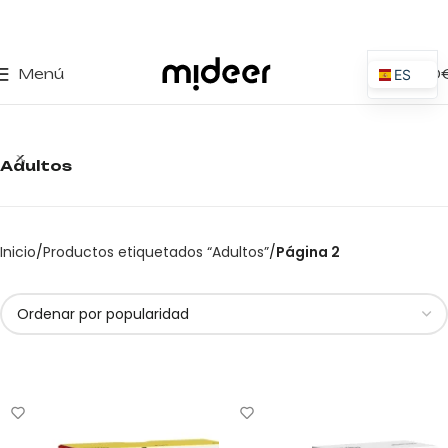
0
Menú
0,00
ES
EN
IT
Adultos
PT
PL
FR
Inicio
Productos etiquetados “Adultos”
Página 2
DE