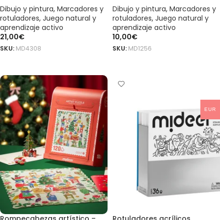
Dibujo y pintura
,
Marcadores y
Dibujo y pintura
,
Marcadores y
rotuladores
,
Juego natural y
rotuladores
,
Juego natural y
aprendizaje activo
aprendizaje activo
21,00
€
10,00
€
SKU:
MD4308
SKU:
MD1256
AÑADIR AL CARRITO
AÑADIR AL CARRITO
EUR
Rompecabezas artístico –
Rotuladores acrílicos