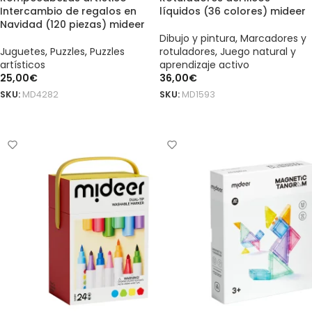
Intercambio de regalos en
líquidos (36 colores) mideer
Navidad (120 piezas) mideer
Dibujo y pintura
,
Marcadores y
Juguetes
,
Puzzles
,
Puzzles
rotuladores
,
Juego natural y
artísticos
aprendizaje activo
25,00
€
36,00
€
SKU:
MD4282
SKU:
MD1593
AÑADIR AL CARRITO
AÑADIR AL CARRITO