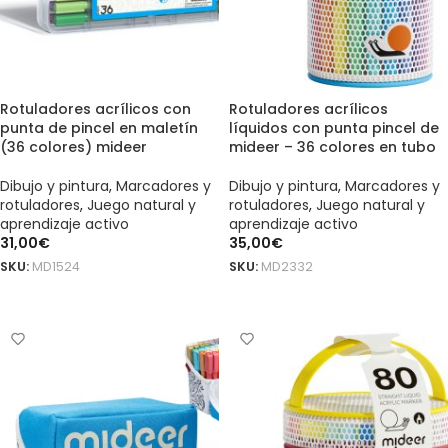
Rotuladores acrílicos con
Rotuladores acrílicos
punta de pincel en maletín
líquidos con punta pincel de
(36 colores) mideer
mideer – 36 colores en tubo
Dibujo y pintura
,
Marcadores y
Dibujo y pintura
,
Marcadores y
rotuladores
,
Juego natural y
rotuladores
,
Juego natural y
aprendizaje activo
aprendizaje activo
31,00
€
35,00
€
SKU:
MD1524
SKU:
MD2332
AÑADIR AL CARRITO
AÑADIR AL CARRITO