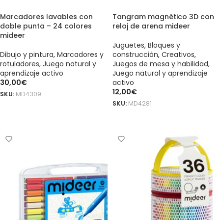
Marcadores lavables con
Tangram magnético 3D con
doble punta – 24 colores
reloj de arena mideer
mideer
Juguetes
,
Bloques y
Dibujo y pintura
,
Marcadores y
construcción
,
Creativos
,
rotuladores
,
Juego natural y
Juegos de mesa y habilidad
,
aprendizaje activo
Juego natural y aprendizaje
30,00
€
activo
12,00
€
SKU:
MD4309
SKU:
MD4281
AÑADIR AL CARRITO
AÑADIR AL CARRITO