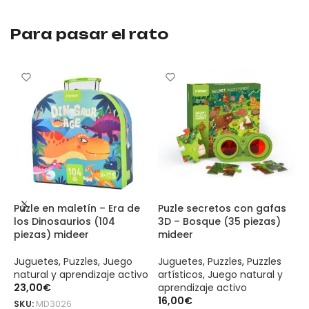
Para pasar el rato
Puzle en maletín – Era de
Puzle secretos con gafas
P
los Dinosaurios (104
3D – Bosque (35 piezas)
o
piezas) mideer
mideer
m
Juguetes
,
Puzzles
,
Juego
Juguetes
,
Puzzles
,
Puzzles
J
natural y aprendizaje activo
artísticos
,
Juego natural y
a
23,00
€
aprendizaje activo
a
16,00
€
1
SKU:
MD3026