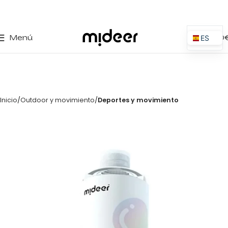
0
Menú
0,00
ES
EN
IT
PT
Inicio
Outdoor y movimiento
Deportes y movimiento
PL
FR
DE