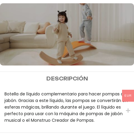
MIDEER
DESCRIPCIÓN
Envío gratis a partir de
100€
Botella de líquido complementario para hacer pompas de
EUR
jabón. Gracias a este líquido, las pompas se convertirán en
esferas mágicas, brillando durante el juego. El líquido es
perfecto para usar con la máquina de pompas de jabón
musical o el Monstruo Creador de Pompas.
Líquido para rellenar pompas de jabón 500 ml mideer es un prod
Líquido para rellenar pompas de jabón 500 ml mideer es un prod