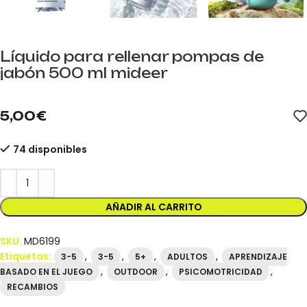
Líquido para rellenar pompas de
jabón 500 ml mideer
mideer.store distribuidor oficial mideer España. Referencia MD61
5,00
€
74 disponibles
AÑADIR AL CARRITO
SKU:
MD6199
Etiquetas:
,
,
,
,
3-5
3-5
5+
ADULTOS
APRENDIZAJE
,
,
,
BASADO EN EL JUEGO
OUTDOOR
PSICOMOTRICIDAD
RECAMBIOS