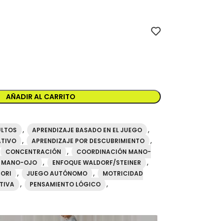
or oficial mideer España. Referencia MD3202. Producto mideer ori
AÑADIR AL CARRITO
,
,
ULTOS
APRENDIZAJE BASADO EN EL JUEGO
,
,
ATIVO
APRENDIZAJE POR DESCUBRIMIENTO
,
CONCENTRACIÓN
COORDINACIÓN MANO-
,
,
 MANO-OJO
ENFOQUE WALDORF/STEINER
,
,
SORI
JUEGO AUTÓNOMO
MOTRICIDAD
,
,
TIVA
PENSAMIENTO LÓGICO