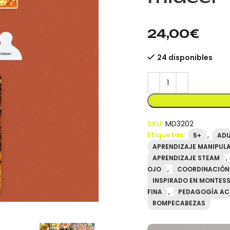
mideer.store distribuid
24,00
€
24 disponibles
SKU:
MD3202
Etiquetas:
,
5+
AD
APRENDIZAJE MANIPUL
,
APRENDIZAJE STEAM
,
OJO
COORDINACIÓN
INSPIRADO EN MONTES
,
FINA
PEDAGOGÍA AC
ROMPECABEZAS