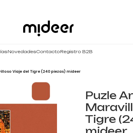
ías
Novedades
Contacto
Registro B2B
villoso Viaje del Tigre (240 piezas) mideer
Puzle Ar
Maravill
Tigre (2
mideer