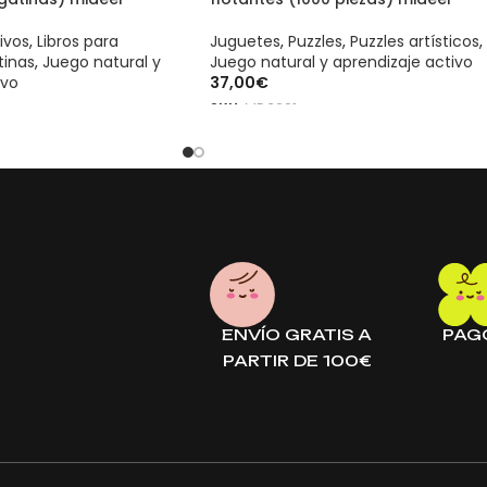
ivos
,
Libros para
Juguetes
,
Puzzles
,
Puzzles artísticos
,
tinas
,
Juego natural y
Juego natural y aprendizaje activo
ivo
37,00
€
SKU:
MD3221
LEER MÁS
deer es un producto original mideer. Disponible en mideer.store, 
deer es un producto original mideer. Disponible en mideer.store, 
ENVÍO GRATIS A
PAG
PARTIR DE 100€