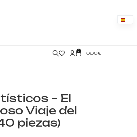
0
0,00
€
tísticos – El
oso Viaje del
40 piezas)