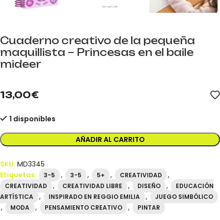
Cuaderno creativo de la pequeña
maquillista – Princesas en el baile
mideer
mideer.store distribuidor oficial mideer España. Referencia MD33
13,00
€
1 disponibles
AÑADIR AL CARRITO
SKU:
MD3345
Etiquetas:
,
,
,
,
3-5
3-5
5+
CREATIVIDAD
,
,
,
CREATIVIDAD
CREATIVIDAD LIBRE
DISEÑO
EDUCACIÓN
,
,
ARTÍSTICA
INSPIRADO EN REGGIO EMILIA
JUEGO SIMBÓLICO
,
,
,
MODA
PENSAMIENTO CREATIVO
PINTAR