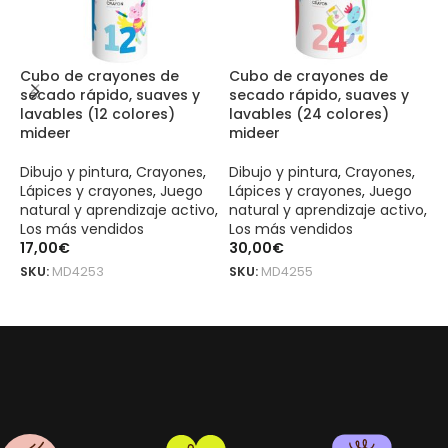
Cubo de crayones de
Cubo de crayones de
C
secado rápido, suaves y
secado rápido, suaves y
J
lavables (12 colores)
lavables (24 colores)
mideer
mideer
D
c
Dibujo y pintura
,
Crayones
,
Dibujo y pintura
,
Crayones
,
P
Lápices y crayones
,
Juego
Lápices y crayones
,
Juego
n
natural y aprendizaje activo
,
natural y aprendizaje activo
,
6
Los más vendidos
Los más vendidos
S
17,00
€
30,00
€
SKU:
MD4253
SKU:
MD4255
AÑADIR AL CARRITO
AÑADIR AL CARRITO
Cuaderno creativo de la pequeña maquillista – Princesas en el ba
Cuaderno creativo de la pequeña maquillista – Princesas en el ba