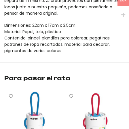
seguro de sí mismo. Al crear proyectos completamente
EUR
locos junto a nuestro pequeño, podemos enseñarle a
pensar de manera original.
Dimensiones: 22cm x 17cm x 3.5cm
Material: Papel, tela, plástico
Contenido: pincel, plantillas para colorear, pegatinas,
patrones de ropa recortados, material para decorar,
pigmentos de varios colores
Cuaderno creativo de la pequeña maquillista – Princesas en el 
Cuaderno creativo de la pequeña maquillista – Princesas en el 
Para pasar el rato