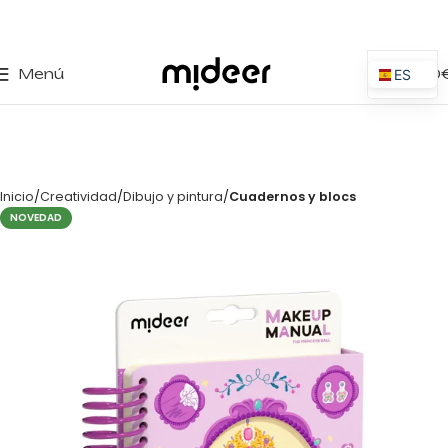
0
Menú
0,00
ES
EN
IT
PT
Inicio
Creatividad
Dibujo y pintura
Cuadernos y blocs
PL
NOVEDAD
FR
DE