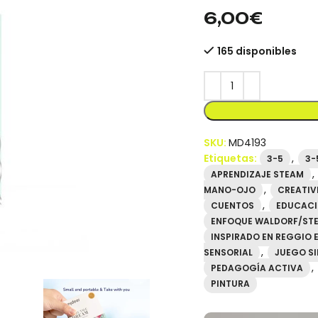
mideer.store distribuid
6,00
€
165 disponibles
SKU:
MD4193
Etiquetas:
,
3-5
3-
,
APRENDIZAJE STEAM
,
MANO-OJO
CREATIV
,
CUENTOS
EDUCACI
ENFOQUE WALDORF/STE
INSPIRADO EN REGGIO E
,
SENSORIAL
JUEGO S
,
PEDAGOGÍA ACTIVA
PINTURA