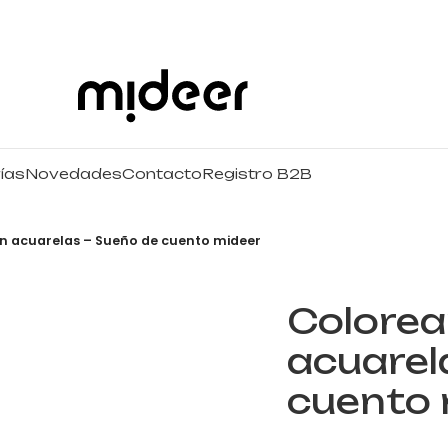
ías
Novedades
Contacto
Registro B2B
n acuarelas – Sueño de cuento mideer
Colorea
acuarel
cuento 