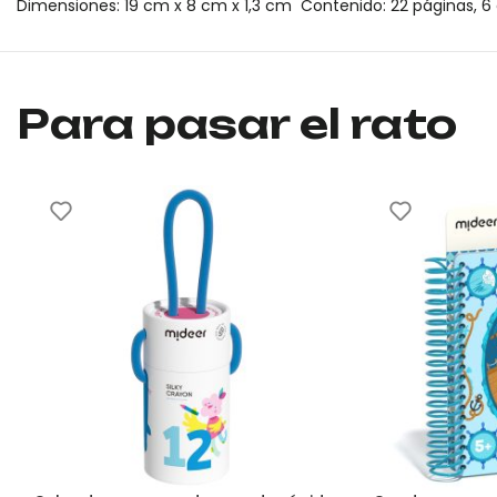
Dimensiones: 19 cm x 8 cm x 1,3 cm Contenido: 22 páginas, 6 co
Colorear con acuarelas - Sueño de cuento mideer es un producto
Colorear con acuarelas - Sueño de cuento mideer es un producto
Para pasar el rato