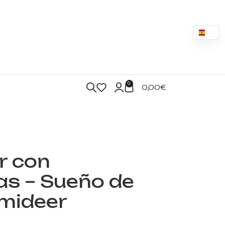
0
0,00
€
r con
as – Sueño de
mideer