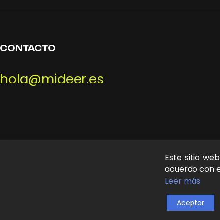
CONTACTO
hola@mideer.es
Este sitio we
acuerdo con es
Leer más
MIDEER © 2026 | design:
THE NEW LOOK
Aceptar