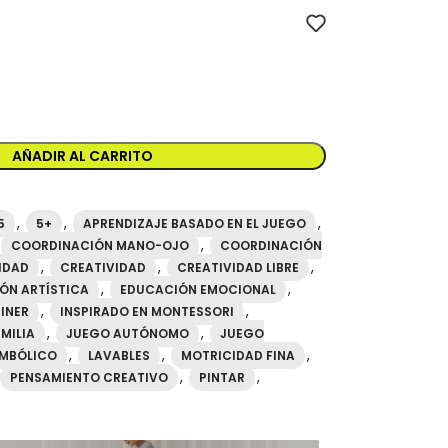
or oficial mideer España. Referencia MD4193. Producto mideer ori
AÑADIR AL CARRITO
,
,
,
5
5+
APRENDIZAJE BASADO EN EL JUEGO
,
COORDINACIÓN MANO-OJO
COORDINACIÓN
,
,
,
IDAD
CREATIVIDAD
CREATIVIDAD LIBRE
,
,
ÓN ARTÍSTICA
EDUCACIÓN EMOCIONAL
,
,
INER
INSPIRADO EN MONTESSORI
,
,
MILIA
JUEGO AUTÓNOMO
JUEGO
,
,
,
IMBÓLICO
LAVABLES
MOTRICIDAD FINA
,
,
PENSAMIENTO CREATIVO
PINTAR