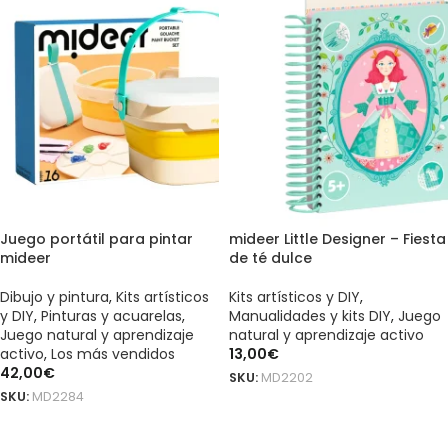
Juego portátil para pintar
mideer Little Designer – Fiesta
mideer
de té dulce
Dibujo y pintura
,
Kits artísticos
Kits artísticos y DIY
,
y DIY
,
Pinturas y acuarelas
,
Manualidades y kits DIY
,
Juego
Juego natural y aprendizaje
natural y aprendizaje activo
activo
,
Los más vendidos
13,00
€
42,00
€
SKU:
MD2202
SKU:
MD2284
AÑADIR AL CARRITO
AÑADIR AL CARRITO