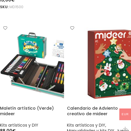
15,00
€
AÑADIR AL CARRITO
SKU:
MD1500
AÑADIR AL CARRITO
Maletín artístico (Verde)
Calendario de Adviento
mideer
creativo de mideer
EUR
Kits artísticos y DIY
Kits artísticos y DIY
,
88,00
€
Manualidades y kits DIY
,
Juego