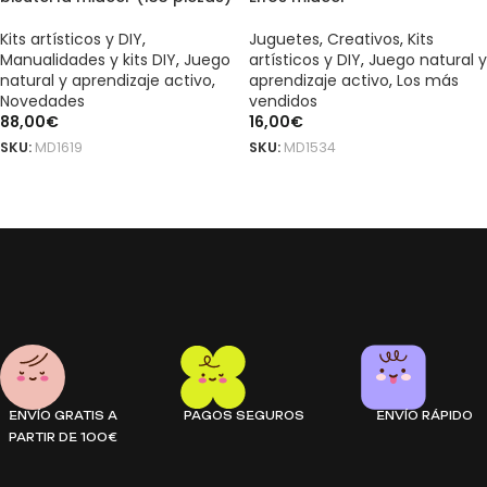
Kits artísticos y DIY
,
Juguetes
,
Creativos
,
Kits
Manualidades y kits DIY
,
Juego
artísticos y DIY
,
Juego natural y
natural y aprendizaje activo
,
aprendizaje activo
,
Los más
Novedades
vendidos
88,00
€
16,00
€
SKU:
MD1619
SKU:
MD1534
AÑADIR AL CARRITO
LEER MÁS
ENVÍO GRATIS A
PAGOS SEGUROS
ENVÍO RÁPIDO
PARTIR DE 100€