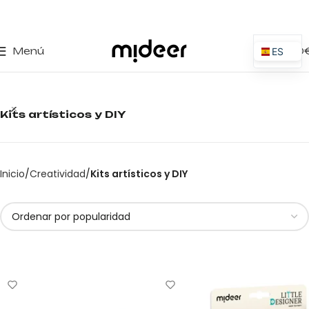
0
Menú
0,00
ES
EN
IT
Kits artísticos y DIY
PT
PL
FR
Inicio
Creatividad
Kits artísticos y DIY
DE