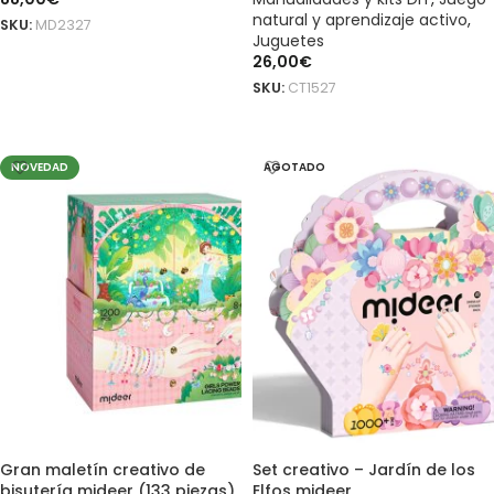
natural y aprendizaje activo
,
SKU:
MD2327
Juguetes
AÑADIR AL CARRITO
26,00
€
SKU:
CT1527
AÑADIR AL CARRITO
NOVEDAD
AGOTADO
Gran maletín creativo de
Set creativo – Jardín de los
bisutería mideer (133 piezas)
Elfos mideer