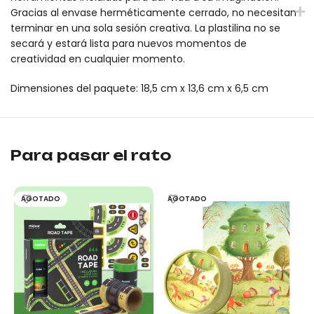
Gracias al envase herméticamente cerrado, no necesitan
terminar en una sola sesión creativa. La plastilina no se
secará y estará lista para nuevos momentos de
creatividad en cualquier momento.
Dimensiones del paquete: 18,5 cm x 13,6 cm x 6,5 cm
Plasticina mideer (6 colores) es un producto original mideer. 
Plasticina mideer (6 colores) es un producto original mideer. 
Para pasar el rato
AGOTADO
AGOTADO