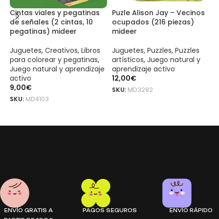
Cintas viales y pegatinas
Puzle Alison Jay – Vecinos
P
de señales (2 cintas, 10
ocupados (216 piezas)
M
pegatinas) mideer
mideer
m
Juguetes
,
Creativos
,
Libros
Juguetes
,
Puzzles
,
Puzzles
J
para colorear y pegatinas
,
artísticos
,
Juego natural y
a
Juego natural y aprendizaje
aprendizaje activo
a
activo
12,00
€
2
9,00
€
SKU:
MD3282
S
SKU:
MD4103
LEER MÁS
LEER MÁS
Plasticina mideer (6 colores) es un producto original mideer. Dis
Plasticina mideer (6 colores) es un producto original mideer. Di
ENVÍO GRATIS A
PAGOS SEGUROS
ENVÍO RÁPIDO