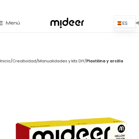
0
Menú
0,00
ES
EN
IT
PT
Inicio
Creatividad
Manualidades y kits DIY
Plastilina y arcilla
PL
FR
DE