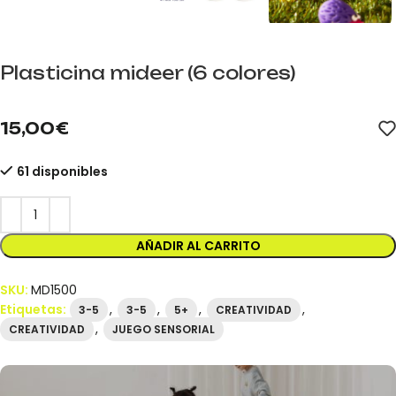
Plasticina mideer (6 colores)
mideer.store distribuidor oficial mideer España. Referencia MD15
15,00
€
61 disponibles
AÑADIR AL CARRITO
SKU:
MD1500
Etiquetas:
,
,
,
,
3-5
3-5
5+
CREATIVIDAD
,
CREATIVIDAD
JUEGO SENSORIAL