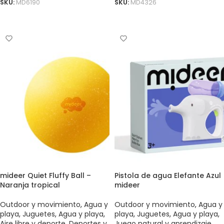
SKU:
MD6190
SKU:
MD4326
AÑADIR AL CARRITO
AÑADIR AL CARRITO
mideer Quiet Fluffy Ball –
Pistola de agua Elefante Azul
Naranja tropical
mideer
Outdoor y movimiento
,
Agua y
Outdoor y movimiento
,
Agua y
playa
,
Juguetes
,
Agua y playa
,
playa
,
Juguetes
,
Agua y playa
,
Aire libre y deporte
,
Deportes y
Juego natural y aprendizaje