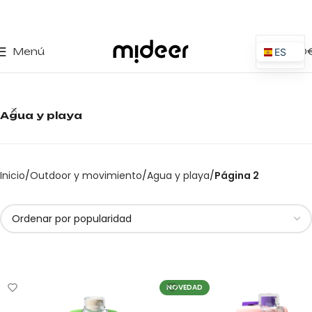
0
Menú
0,00
ES
EN
IT
Agua y playa
PT
PL
FR
Inicio
Outdoor y movimiento
Agua y playa
Página 2
DE
NOVEDAD