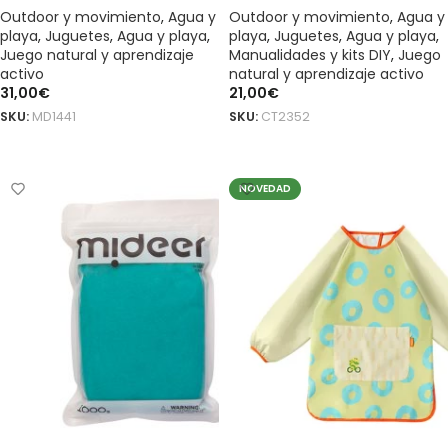
Outdoor y movimiento
,
Agua y
Outdoor y movimiento
,
Agua y
playa
,
Juguetes
,
Agua y playa
,
playa
,
Juguetes
,
Agua y playa
,
Juego natural y aprendizaje
Manualidades y kits DIY
,
Juego
activo
natural y aprendizaje activo
31,00
€
21,00
€
SKU:
MD1441
SKU:
CT2352
AÑADIR AL CARRITO
AÑADIR AL CARRITO
NOVEDAD