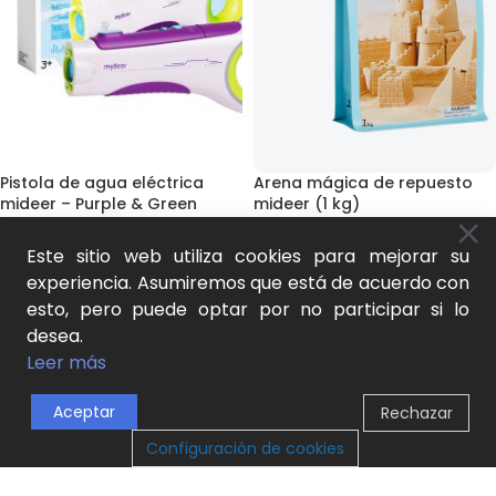
Pistola de agua eléctrica
Arena mágica de repuesto
mideer – Purple & Green
mideer (1 kg)
Juguetes
,
Agua y playa
,
Outdoor y movimiento
,
Agua y
Este sitio web utiliza cookies para mejorar su
Outdoor y movimiento
,
Agua y
playa
,
Juguetes
,
Agua y playa
,
experiencia. Asumiremos que está de acuerdo con
playa
,
Juego natural y
Manualidades y kits DIY
,
Juego
esto, pero puede optar por no participar si lo
aprendizaje activo
,
Novedades
natural y aprendizaje activo
60,00
€
21,00
€
desea.
SKU:
MD1633
SKU:
MD4305
Leer más
AÑADIR AL CARRITO
AÑADIR AL CARRITO
Aceptar
Rechazar
0
AGOTADO
AGOTADO
Configuración de cookies
Tienda
Lista de Deseos
Carrito
Mi cuenta
NOVEDAD