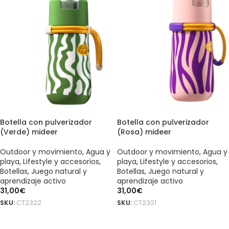
Botella con pulverizador
Botella con pulverizador
(Verde) mideer
(Rosa) mideer
Outdoor y movimiento
,
Agua y
Outdoor y movimiento
,
Agua y
playa
,
Lifestyle y accesorios
,
playa
,
Lifestyle y accesorios
,
Botellas
,
Juego natural y
Botellas
,
Juego natural y
aprendizaje activo
aprendizaje activo
31,00
€
31,00
€
SKU:
CT2322
SKU:
CT2321
AÑADIR AL CARRITO
AÑADIR AL CARRITO