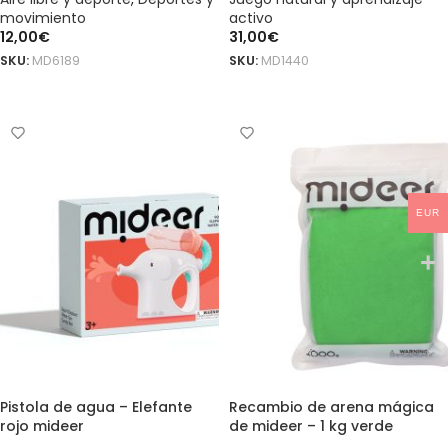
movimiento
activo
12,00
€
31,00
€
SKU:
MD6189
SKU:
MD1440
AÑADIR AL CARRITO
AÑADIR AL CARRITO
EUR
Pistola de agua – Elefante
Recambio de arena mágica
rojo mideer
de mideer – 1 kg verde