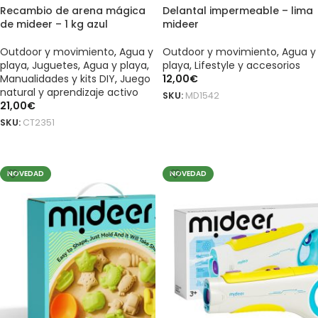
Recambio de arena mágica
Delantal impermeable – lima
de mideer – 1 kg azul
mideer
Outdoor y movimiento
,
Agua y
Outdoor y movimiento
,
Agua y
playa
,
Juguetes
,
Agua y playa
,
playa
,
Lifestyle y accesorios
Manualidades y kits DIY
,
Juego
12,00
€
natural y aprendizaje activo
SKU:
MD1542
21,00
€
AÑADIR AL CARRITO
SKU:
CT2351
AÑADIR AL CARRITO
NOVEDAD
NOVEDAD