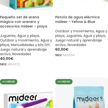
Pequeño set de arena
Pistola de agua eléctrica
mágica con arenero y
mideer – Yellow & Blue
accesorios mideer – playa
Outdoor y movimiento
,
Agua y
Juguetes
,
Agua y playa
,
playa
,
Juguetes
,
Agua y playa
,
Outdoor y movimiento
,
Agua y
Juego natural y aprendizaje
playa
,
Manualidades y kits DIY
,
activo
,
Novedades
Juego natural y aprendizaje
60,00
€
activo
,
Novedades
SKU:
MD1634
40,00
€
AÑADIR AL CARRITO
SKU:
MD4322
AÑADIR AL CARRITO
NOVEDAD
NOVEDAD