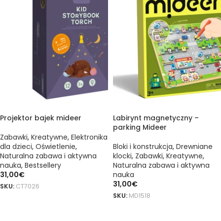
Projektor bajek mideer
Labirynt magnetyczny –
parking Mideer
Zabawki
,
Kreatywne
,
Elektronika
dla dzieci
,
Oświetlenie
,
Bloki i konstrukcja
,
Drewniane
Naturalna zabawa i aktywna
klocki
,
Zabawki
,
Kreatywne
,
nauka
,
Bestsellery
Naturalna zabawa i aktywna
31,00
€
nauka
31,00
€
SKU:
CT7026
SKU:
MD1518
DODAJ DO KOSZYKA
DODAJ DO KOSZYKA