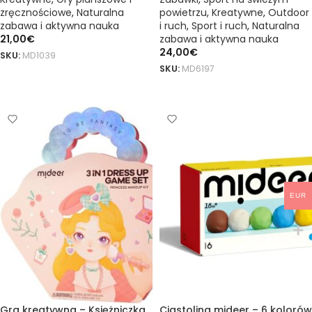
zręcznościowe
,
Naturalna
powietrzu
,
Kreatywne
,
Outdoor
zabawa i aktywna nauka
i ruch
,
Sport i ruch
,
Naturalna
21,00
€
zabawa i aktywna nauka
24,00
€
SKU:
MD1039
SKU:
MD6197
DODAJ DO KOSZYKA
DODAJ DO KOSZYKA
EUR
Gra kreatywna – Księżniczka
Ciastolina mideer – 6 kolorów