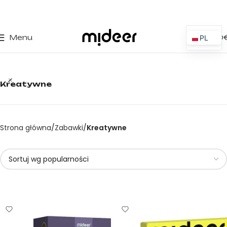
0
Menu
0,00
PL
ES
EN
Kreatywne
IT
PT
FR
Strona główna
Zabawki
Kreatywne
DE