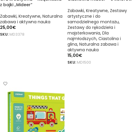
z bajki „Mideer”
Zabawki
,
Kreatywne
,
Zestawy
Zabawki
,
Kreatywne
,
Naturalna
artystyczne i do
zabawa i aktywna nauka
samodzielnego montażu
,
25,00
€
Zestawy do rękodzieła i
majsterkowania
,
Dla
SKU:
MD3378
najmłodszych
,
Ciastolina i
DODAJ DO KOSZYKA
glina
,
Naturalna zabawa i
aktywna nauka
15,00
€
SKU:
MD1500
DODAJ DO KOSZYKA