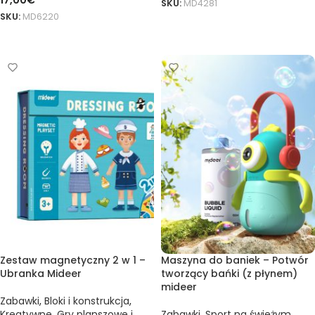
17,00
€
SKU:
MD4281
SKU:
MD6220
DODAJ DO KOSZYKA
DODAJ DO KOSZYKA
Zestaw magnetyczny 2 w 1 –
Maszyna do baniek – Potwór
Ubranka Mideer
tworzący bańki (z płynem)
mideer
Zabawki
,
Bloki i konstrukcja
,
Kreatywne
,
Gry planszowe i
Zabawki
,
Sport na świeżym