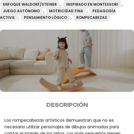
,
,
ENFOQUE WALDORF/STEINER
INSPIRADO EN MONTESSORI
,
,
JUEGO AUTÓNOMO
MOTRICIDAD FINA
PEDAGOGÍA
,
,
ACTIVA
PENSAMIENTO LÓGICO
ROMPECABEZAS
MIDEER
DESCRIPCIÓN
Envío gratis a partir de
100€
Los rompecabezas artísticos demuestran que no es
necesario utilizar personajes de dibujos animados para
captar el interés de los niños. Los más pequeños tienen