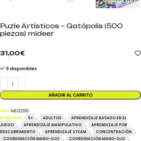
Puzle Artísticos – Gatópolis (500
piezas) mideer
mideer.store distribuidor oficial mideer España. Referencia MD32
31,00
€
9 disponibles
AÑADIR AL CARRITO
SKU:
MD3299
Etiquetas:
,
,
5+
ADULTOS
APRENDIZAJE BASADO EN EL
,
,
JUEGO
APRENDIZAJE MANIPULATIVO
APRENDIZAJE POR
,
,
,
DESCUBRIMIENTO
APRENDIZAJE STEAM
CONCENTRACIÓN
,
,
COORDINACIÓN MANO-OJO
COORDINACIÓN MANO-OJO