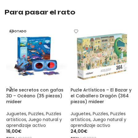
Para pasar el rato
AGOTADO
Puzle secretos con gafas
Puzle Artísticos – El Bazar y
P
3D – Océano (35 piezas)
el Caballero Dragón (364
(
mideer
piezas) mideer
J
Juguetes
,
Puzzles
,
Puzzles
Juguetes
,
Puzzles
,
Puzzles
a
artísticos
,
Juego natural y
artísticos
,
Juego natural y
a
aprendizaje activo
aprendizaje activo
3
16,00
€
24,00
€
S