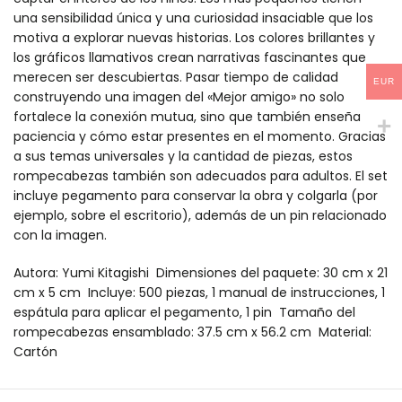
una sensibilidad única y una curiosidad insaciable que los
motiva a explorar nuevas historias. Los colores brillantes y
los gráficos llamativos crean narrativas fascinantes que
merecen ser descubiertas. Pasar tiempo de calidad
EUR
construyendo una imagen del «Mejor amigo» no solo
fortalece la conexión mutua, sino que también enseña
paciencia y cómo estar presentes en el momento. Gracias
a sus temas universales y la cantidad de piezas, estos
rompecabezas también son adecuados para adultos. El set
incluye pegamento para conservar la obra y colgarla (por
ejemplo, sobre el escritorio), además de un pin relacionado
con la imagen.
Autora: Yumi Kitagishi Dimensiones del paquete: 30 cm x 21
cm x 5 cm Incluye: 500 piezas, 1 manual de instrucciones, 1
espátula para aplicar el pegamento, 1 pin Tamaño del
rompecabezas ensamblado: 37.5 cm x 56.2 cm Material:
Cartón
Puzle Artísticos - Gatópolis (500 piezas) mideer es un product
Puzle Artísticos - Gatópolis (500 piezas) mideer es un product