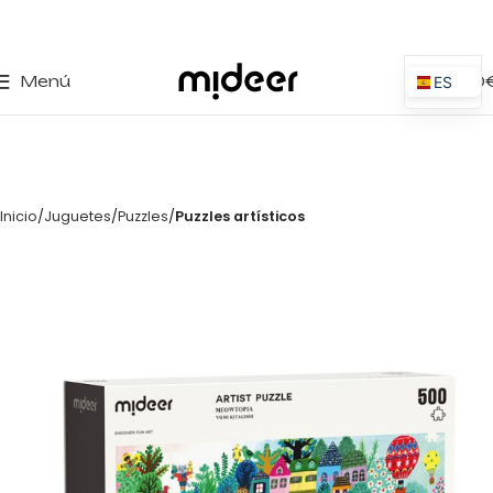
0
Menú
0,00
ES
EN
IT
PT
Inicio
Juguetes
Puzzles
Puzzles artísticos
PL
FR
DE