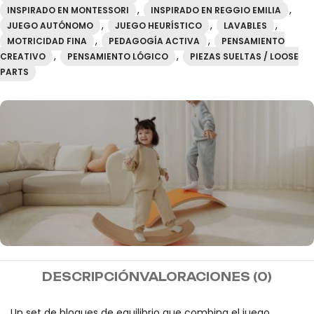
,
,
INSPIRADO EN MONTESSORI
INSPIRADO EN REGGIO EMILIA
,
,
,
JUEGO AUTÓNOMO
JUEGO HEURÍSTICO
LAVABLES
,
,
MOTRICIDAD FINA
PEDAGOGÍA ACTIVA
PENSAMIENTO
,
,
CREATIVO
PENSAMIENTO LÓGICO
PIEZAS SUELTAS / LOOSE
PARTS
MIDEER
DESCRIPCIÓN
VALORACIONES (0)
Envío gratis a partir de
100€
Un set de bloques de equilibrio que combina el juego