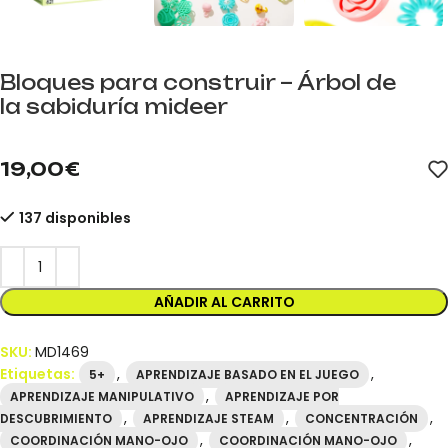
Bloques para construir – Árbol de
la sabiduría mideer
mideer.store distribuidor oficial mideer España. Referencia MD14
19,00
€
137 disponibles
AÑADIR AL CARRITO
SKU:
MD1469
Etiquetas:
,
,
5+
APRENDIZAJE BASADO EN EL JUEGO
,
APRENDIZAJE MANIPULATIVO
APRENDIZAJE POR
,
,
,
DESCUBRIMIENTO
APRENDIZAJE STEAM
CONCENTRACIÓN
,
,
COORDINACIÓN MANO-OJO
COORDINACIÓN MANO-OJO