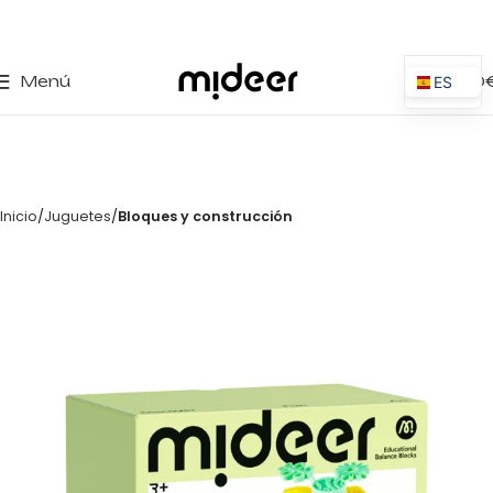
0
Menú
0,00
ES
EN
IT
PT
Inicio
Juguetes
Bloques y construcción
PL
FR
DE