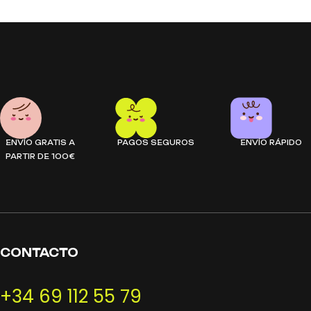
LEER MÁS
AÑADIR AL CARRITO
Bloques para construir - Árbol de la sabiduría mideer es un prod
Bloques para construir - Árbol de la sabiduría mideer es un prod
ENVÍO GRATIS A
PAGOS SEGUROS
ENVÍO RÁPIDO
PARTIR DE 100€
CONTACTO
+34 69 112 55 79