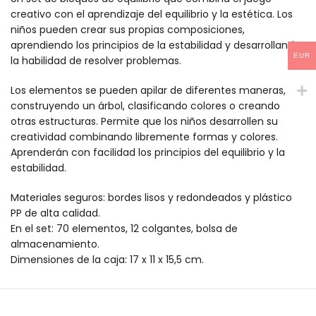
creativo con el aprendizaje del equilibrio y la estética. Los
niños pueden crear sus propias composiciones,
aprendiendo los principios de la estabilidad y desarrollando
EUR
la habilidad de resolver problemas.
Los elementos se pueden apilar de diferentes maneras,
construyendo un árbol, clasificando colores o creando
otras estructuras. Permite que los niños desarrollen su
creatividad combinando libremente formas y colores.
Aprenderán con facilidad los principios del equilibrio y la
estabilidad.
Materiales seguros: bordes lisos y redondeados y plástico
PP de alta calidad.
En el set: 70 elementos, 12 colgantes, bolsa de
almacenamiento.
Dimensiones de la caja: 17 x 11 x 15,5 cm.
Bloques para construir - Árbol de la sabiduría mideer es un pr
Bloques para construir - Árbol de la sabiduría mideer es un pr