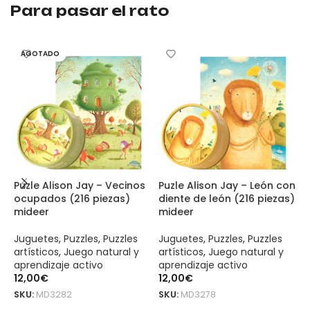
Para pasar el rato
AGOTADO
Puzle Alison Jay – Vecinos
Puzle Alison Jay – León con
P
ocupados (216 piezas)
diente de león (216 piezas)
D
mideer
mideer
(
Juguetes
,
Puzzles
,
Puzzles
Juguetes
,
Puzzles
,
Puzzles
J
artísticos
,
Juego natural y
artísticos
,
Juego natural y
a
aprendizaje activo
aprendizaje activo
a
12,00
€
12,00
€
2
SKU:
MD3282
SKU:
MD3278
S