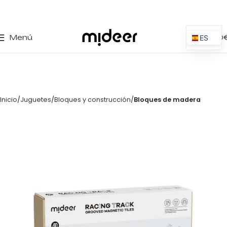
0
Menú
0,00
ES
EN
IT
PT
Inicio
Juguetes
Bloques y construcción
Bloques de madera
PL
FR
DE