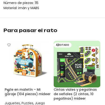
Número de piezas: 115
Material: imán y MABS
Bloques magnéticos con coches - Pista de carreras (115 piezas)
Bloques magnéticos con coches - Pista de carreras (115 piezas)
Para pasar el rato
AGOTADO
Puzle en maletín – Mi
Cintas viales y pegatinas
A
garaje (104 piezas) mideer
de señales (2 cintas, 10
p
pegatinas) mideer
p
Juguetes
,
Puzzles
,
Juego