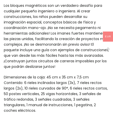
100€
Los bloques magnéticos son un verdadero desafío para
cualquier pequeño ingeniero o ingeniera. Al crear
construcciones, los niños pueden desarrollar su
imaginación espacial, conceptos básicos de física y
coordinación mano-ojo. ¡No se necesita pegamento ni
herramientas adicionales! Los imanes fuertes mantienen
EUR
las piezas unidas, facilitando la creación de proyectos más
complejos. ¡No se desmoronarán sin previo aviso! El
paquete incluye una guía con ejemplos de construcciones,
que van desde las más fáciles hasta las más avanzadas.
¡Construyan juntos circuitos de carreras imposibles por los
que podrán deslizarse juntos!
Dimensiones de la caja: 45 cm x 35 cm x 7,5 cm
Contenido: 6 rieles inclinados largos (3x), 7 rieles rectos
largos (2x), 10 rieles curvados de 90°, 6 rieles rectos cortos,
50 postes verticales, 25 vigas horizontales, 3 señales de
tráfico redondas, 3 señales cuadradas, 3 señales
triangulares, 1 manual de instrucciones, 1 pegatina, 2
coches eléctricos.