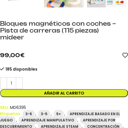
Bloques magnéticos con coches –
Pista de carreras (115 piezas)
mideer
mideer.store distribuidor oficial mideer España. Referencia MD63
99,00
€
185 disponibles
AÑADIR AL CARRITO
SKU:
MD6395
Etiquetas:
,
,
,
3-5
3-5
5+
APRENDIZAJE BASADO EN EL
,
,
JUEGO
APRENDIZAJE MANIPULATIVO
APRENDIZAJE POR
,
,
,
DESCUBRIMIENTO
APRENDIZAJE STEAM
CONCENTRACIÓN