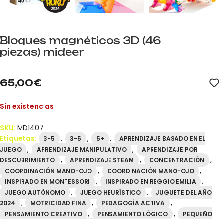
Bloques magnéticos 3D (46
piezas) mideer
mideer.store distribuidor oficial mideer España. Referencia MD14
65,00
€
Sin existencias
SKU:
MD1407
Etiquetas:
,
,
,
3-5
3-5
5+
APRENDIZAJE BASADO EN EL
,
,
JUEGO
APRENDIZAJE MANIPULATIVO
APRENDIZAJE POR
,
,
,
DESCUBRIMIENTO
APRENDIZAJE STEAM
CONCENTRACIÓN
,
,
COORDINACIÓN MANO-OJO
COORDINACIÓN MANO-OJO
,
,
INSPIRADO EN MONTESSORI
INSPIRADO EN REGGIO EMILIA
,
,
JUEGO AUTÓNOMO
JUEGO HEURÍSTICO
JUGUETE DEL AÑO
,
,
,
2024
MOTRICIDAD FINA
PEDAGOGÍA ACTIVA
,
,
PENSAMIENTO CREATIVO
PENSAMIENTO LÓGICO
PEQUEÑO