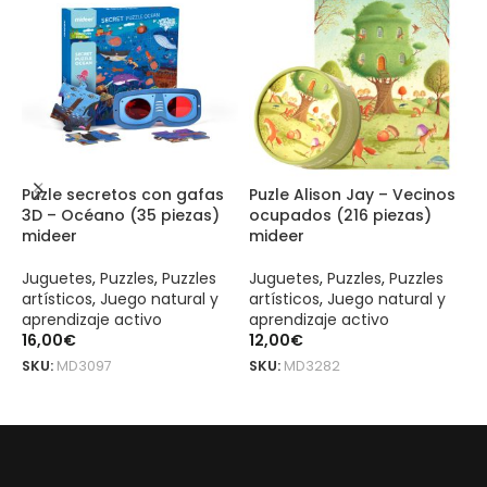
Puzle secretos con gafas
Puzle Alison Jay – Vecinos
P
3D – Océano (35 piezas)
ocupados (216 piezas)
e
mideer
mideer
p
Juguetes
,
Puzzles
,
Puzzles
Juguetes
,
Puzzles
,
Puzzles
J
artísticos
,
Juego natural y
artísticos
,
Juego natural y
a
aprendizaje activo
aprendizaje activo
a
16,00
€
12,00
€
2
SKU:
MD3097
SKU:
MD3282
S
LEER MÁS
LEER MÁS
Bloques magnéticos 3D (46 piezas) mideer es un producto original
Bloques magnéticos 3D (46 piezas) mideer es un producto original