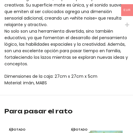
creativas. Su superficie mate es única, y el sonido suave
EUR
que emiten al ser colocados agrega una dimensión
sensorial adicional, creando un «white noise» que resulta
relajante y atractivo.
No solo son una herramienta divertida, sino también
educativa, ya que fomentan el desarrollo del pensamiento
lógico, las habilidades espaciales y la creatividad. Además,
son una excelente opción para pasar tiempo en familia,
fortaleciendo los lazos mientras se exploran nuevas ideas y
conceptos.
Dimensiones de la caja: 27cm x 27cm x 5cm
Material: imán, MABS
Bloques magnéticos 3D (46 piezas) mideer es un producto origin
Bloques magnéticos 3D (46 piezas) mideer es un producto origin
Para pasar el rato
AGOTADO
AGOTADO