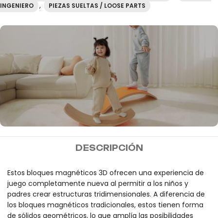
,
INGENIERO
PIEZAS SUELTAS / LOOSE PARTS
MIDEER
DESCRIPCIÓN
Envío gratis a partir de
100€
Estos bloques magnéticos 3D ofrecen una experiencia de
juego completamente nueva al permitir a los niños y
padres crear estructuras tridimensionales. A diferencia de
los bloques magnéticos tradicionales, estos tienen forma
de sólidos geométricos, lo que amplía las posibilidades