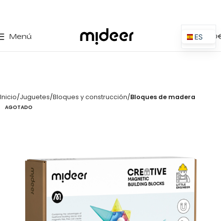
0
Menú
0,00
ES
EN
IT
PT
Inicio
Juguetes
Bloques y construcción
Bloques de madera
PL
AGOTADO
FR
DE