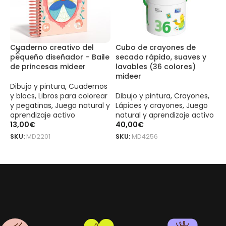
Cuaderno creativo del
Cubo de crayones de
C
pequeño diseñador – Baile
secado rápido, suaves y
B
de princesas mideer
lavables (36 colores)
m
mideer
Dibujo y pintura
,
Cuadernos
D
y blocs
,
Libros para colorear
Dibujo y pintura
,
Crayones
,
c
y pegatinas
,
Juego natural y
Lápices y crayones
,
Juego
P
aprendizaje activo
natural y aprendizaje activo
n
13,00
€
40,00
€
6
SKU:
MD2201
SKU:
MD4256
S
LEER MÁS
AÑADIR AL CARRITO
Marcadores lavables con doble punta - 12 colores mideer es un pr
Marcadores lavables con doble punta - 12 colores mideer es un pr