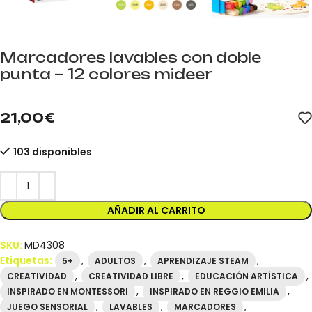
Marcadores lavables con doble
punta – 12 colores mideer
mideer.store distribuidor oficial mideer España. Referencia MD43
21,00
€
103 disponibles
AÑADIR AL CARRITO
SKU:
MD4308
Etiquetas:
,
,
,
5+
ADULTOS
APRENDIZAJE STEAM
,
,
,
CREATIVIDAD
CREATIVIDAD LIBRE
EDUCACIÓN ARTÍSTICA
,
,
INSPIRADO EN MONTESSORI
INSPIRADO EN REGGIO EMILIA
,
,
,
JUEGO SENSORIAL
LAVABLES
MARCADORES