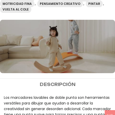
,
,
,
MOTRICIDAD FINA
PENSAMIENTO CREATIVO
PINTAR
VUELTA AL COLE
MIDEER
DESCRIPCIÓN
Envío gratis a partir de
100€
Los marcadores lavables de doble punta son herramientas
versátiles para dibujar que ayudan a desarrollar la
creatividad sin generar desorden adicional. Cada marcador
tiene una punta suave para trazos precisos y una punta