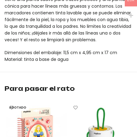
EUR
cónica para hacer líneas más gruesas y contornos. Los
marcadores contienen tinta lavable que se puede eliminar
fácilmente de la piel, la ropa y los muebles con agua tibia,
lo que da tranquilidad a los padres. No limites la creatividad
de los niños; ¡déjales ir más allá de las líneas una o dos
veces! Y el resto se limpiará sin problemas.
Dimensiones del embalaje: 11,5 cm x 4,95 cm x 17 cm
Material: tinta a base de agua
Marcadores lavables con doble punta - 12 colores mideer es un 
Marcadores lavables con doble punta - 12 colores mideer es un 
Para pasar el rato
AGOTADO