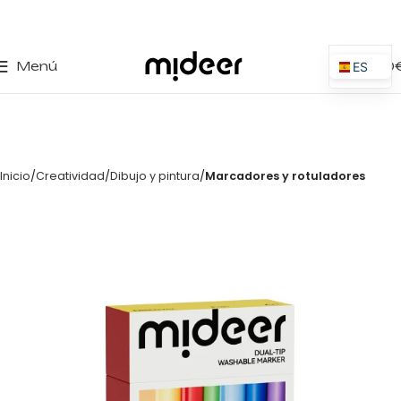
0
Menú
0,00
ES
EN
IT
PT
Inicio
Creatividad
Dibujo y pintura
Marcadores y rotuladores
PL
FR
DE