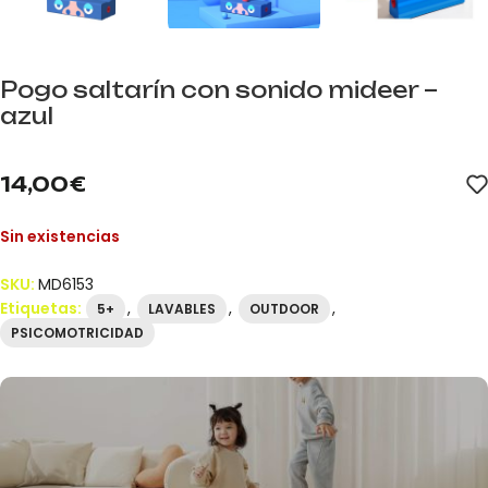
Pogo saltarín con sonido mideer –
azul
mideer.store distribuidor oficial mideer España. Referencia MD61
14,00
€
Sin existencias
SKU:
MD6153
Etiquetas:
,
,
,
5+
LAVABLES
OUTDOOR
PSICOMOTRICIDAD