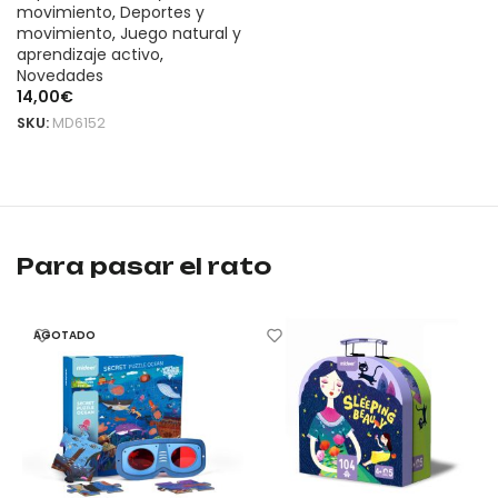
movimiento
,
Deportes y
movimiento
,
Juego natural y
aprendizaje activo
,
Novedades
14,00
€
SKU:
MD6152
LEER MÁS
Pogo saltarín con sonido mideer – azul es un producto original
Pogo saltarín con sonido mideer – azul es un producto original
Para pasar el rato
AGOTADO