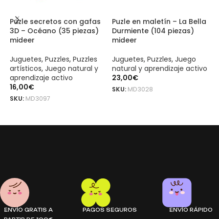
Puzle secretos con gafas
Puzle en maletín – La Bella
P
3D – Océano (35 piezas)
Durmiente (104 piezas)
o
mideer
mideer
m
Juguetes
,
Puzzles
,
Puzzles
Juguetes
,
Puzzles
,
Juego
J
artísticos
,
Juego natural y
natural y aprendizaje activo
a
aprendizaje activo
23,00
€
a
16,00
€
1
SKU:
MD3028
SKU:
MD3097
S
AÑADIR AL CARRITO
LEER MÁS
Pogo saltarín con sonido mideer – azul es un producto original m
Pogo saltarín con sonido mideer – azul es un producto original m
ENVÍO GRATIS A
PAGOS SEGUROS
ENVÍO RÁPIDO