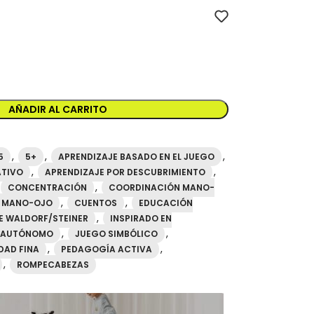
or oficial mideer España. Referencia MD3071. Producto mideer ori
AÑADIR AL CARRITO
,
,
,
5
5+
APRENDIZAJE BASADO EN EL JUEGO
,
,
ATIVO
APRENDIZAJE POR DESCUBRIMIENTO
,
CONCENTRACIÓN
COORDINACIÓN MANO-
,
,
 MANO-OJO
CUENTOS
EDUCACIÓN
,
E WALDORF/STEINER
INSPIRADO EN
,
,
 AUTÓNOMO
JUEGO SIMBÓLICO
,
,
DAD FINA
PEDAGOGÍA ACTIVA
,
ROMPECABEZAS