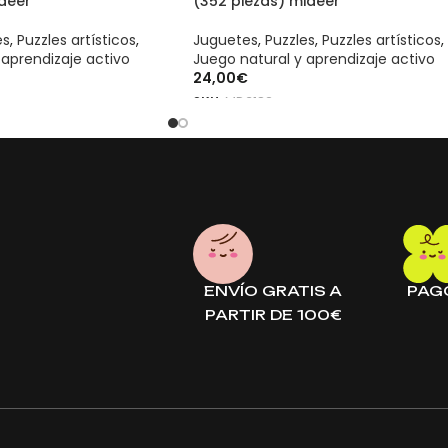
ideer
(352 piezas) mideer
es
,
Puzzles artísticos
,
Juguetes
,
Puzzles
,
Puzzles artísticos
,
 aprendizaje activo
Juego natural y aprendizaje activo
24,00
€
SKU:
MD3182
AÑADIR AL CARRITO
producto original mideer. Disponible en mideer.store, distribuid
producto original mideer. Disponible en mideer.store, distribuid
ENVÍO GRATIS A
PAG
PARTIR DE 100€