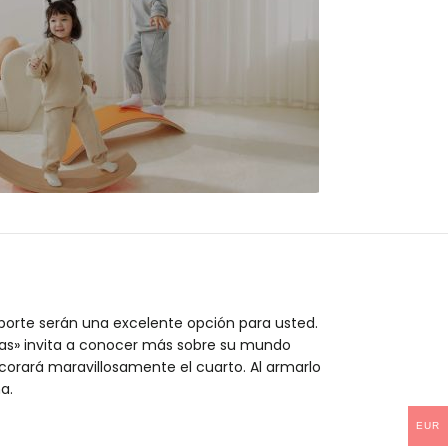
MIDEER
 gratis a partir
de 100€
orte serán una excelente opción para usted.
das» invita a conocer más sobre su mundo
orará maravillosamente el cuarto. Al armarlo
a.
EUR