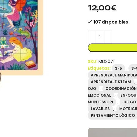
mideer.store distribuid
12,00
€
107 disponibles
SKU:
MD3071
Etiquetas:
,
3-5
3-
APRENDIZAJE MANIPUL
,
APRENDIZAJE STEAM
,
OJO
COORDINACIÓN
,
EMOCIONAL
ENFOQU
,
MONTESSORI
JUEGO
,
LAVABLES
MOTRICI
PENSAMIENTO LÓGICO