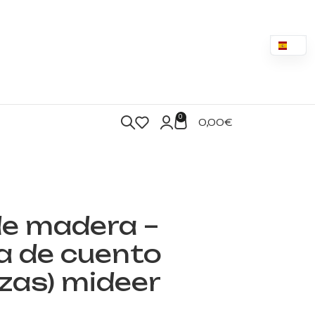
0
0,00
€
de madera –
a de cuento
ezas) mideer