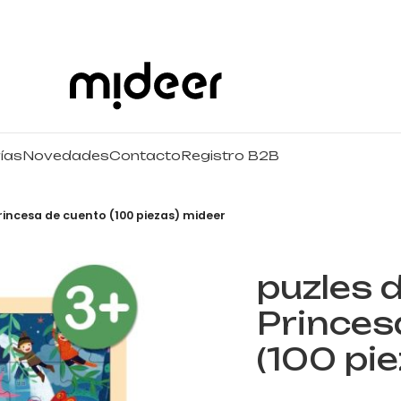
ías
Novedades
Contacto
Registro B2B
incesa de cuento (100 piezas) mideer
puzles 
Princes
(100 pi