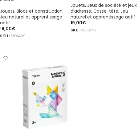
Jouets
,
Jeux de société et jeux
Jouets
,
Blocs et construction
,
d'adresse
,
Casse-tête
,
Jeu
Jeu naturel et apprentissage
naturel et apprentissage actif
actif
19,00
€
19,00
€
SKU :
MD6176
SKU :
MD1469
AJOUTER AU PANIER
AJOUTER AU PANIER