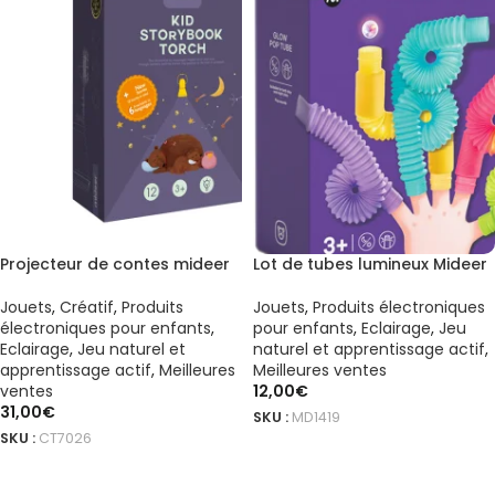
Projecteur de contes mideer
Lot de tubes lumineux Mideer
Jouets
,
Créatif
,
Produits
Jouets
,
Produits électroniques
électroniques pour enfants
,
pour enfants
,
Eclairage
,
Jeu
Eclairage
,
Jeu naturel et
naturel et apprentissage actif
,
apprentissage actif
,
Meilleures
Meilleures ventes
ventes
12,00
€
31,00
€
SKU :
MD1419
SKU :
CT7026
AJOUTER AU PANIER
AJOUTER AU PANIER