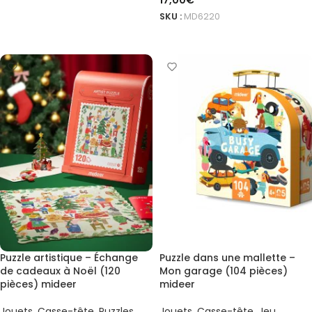
17,00
€
AJOUTER AU PANIER
SKU :
MD6220
AJOUTER AU PANIER
Puzzle artistique – Échange
Puzzle dans une mallette –
de cadeaux à Noël (120
Mon garage (104 pièces)
pièces) mideer
mideer
Jouets
,
Casse-tête
,
Puzzles
Jouets
,
Casse-tête
,
Jeu