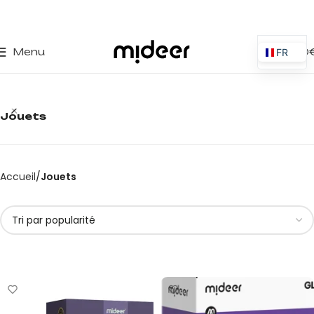
0
Menu
0,00
FR
ES
EN
Jouets
IT
PT
PL
Accueil
Jouets
DE