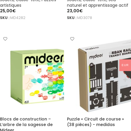
artistiques
naturel et apprentissage actif
25,00
€
23,00
€
SKU :
MD4282
SKU :
MD3078
AJOUTER AU PANIER
AJOUTER AU PANIER
EUR
Blocs de construction –
Puzzle « Circuit de course »
L’arbre de la sagesse de
(38 pièces) - medidas
Mideer