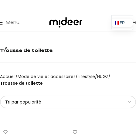
0
Menu
0,00
FR
ES
EN
Trousse de toilette
IT
PT
PL
Accueil
Mode de vie et accessoires
Lifestyle
HUGZ
DE
Trousse de toilette