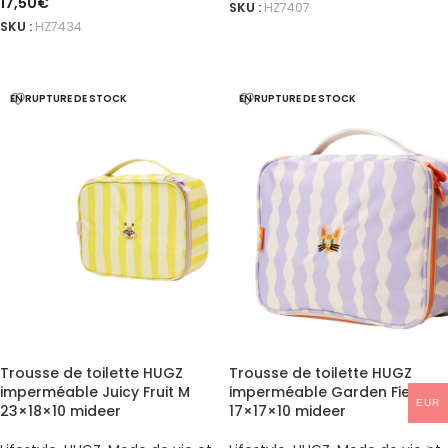
17,50
€
SKU :
HZ7407
SKU :
HZ7434
AJOUTER AU PANIER
AJOUTER AU PANIER
EN RUPTURE DE STOCK
EN RUPTURE DE STOCK
Trousse de toilette HUGZ
Trousse de toilette HUGZ
imperméable Juicy Fruit M
imperméable Garden Field
EUR
23×18×10 mideer
17×17×10 mideer