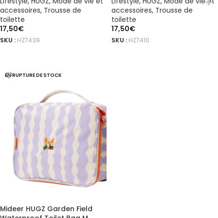
Lifestyle
,
HUGZ
,
Mode de vie et
Lifestyle
,
HUGZ
,
Mode de vie et
accessoires
,
Trousse de
accessoires
,
Trousse de
toilette
toilette
17,50
€
17,50
€
SKU :
HZ7439
SKU :
HZ7410
LIRE LA SUITE
LIRE LA SUITE
EN RUPTURE DE STOCK
Mideer HUGZ Garden Field