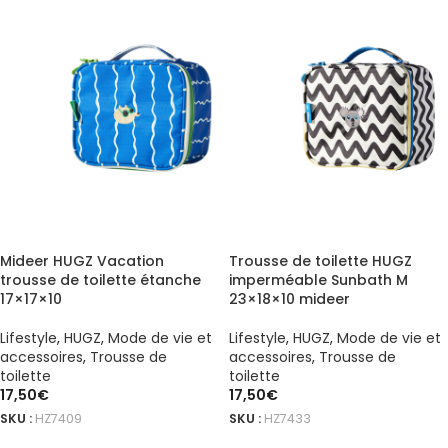
Mideer HUGZ Vacation
Trousse de toilette HUGZ
trousse de toilette étanche
imperméable Sunbath M
17×17×10
23×18×10 mideer
Lifestyle
,
HUGZ
,
Mode de vie et
Lifestyle
,
HUGZ
,
Mode de vie et
accessoires
,
Trousse de
accessoires
,
Trousse de
toilette
toilette
17,50
€
17,50
€
SKU :
HZ7409
SKU :
HZ7433
AJOUTER AU PANIER
AJOUTER AU PANIER