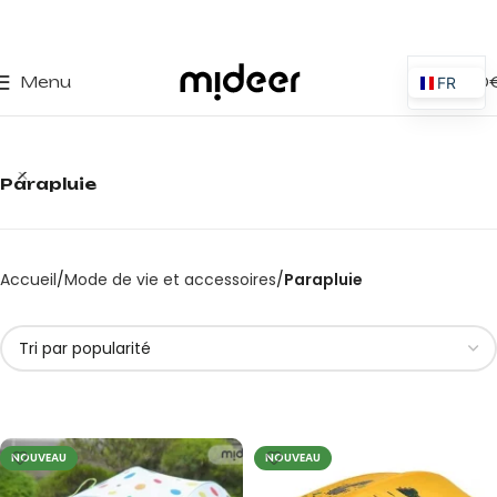
0
Menu
0,00
FR
ES
EN
Parapluie
IT
PT
PL
Accueil
Mode de vie et accessoires
Parapluie
DE
NOUVEAU
NOUVEAU