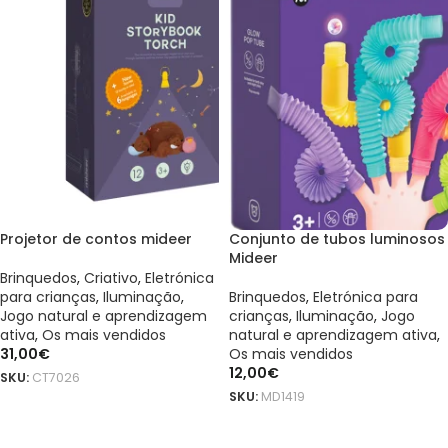
Projetor de contos mideer
Conjunto de tubos luminosos
Mideer
Brinquedos
,
Criativo
,
Eletrónica
para crianças
,
Iluminação
,
Brinquedos
,
Eletrónica para
Jogo natural e aprendizagem
crianças
,
Iluminação
,
Jogo
ativa
,
Os mais vendidos
natural e aprendizagem ativa
,
31,00
€
Os mais vendidos
12,00
€
SKU:
CT7026
SKU:
MD1419
ADICIONAR
ADICIONAR