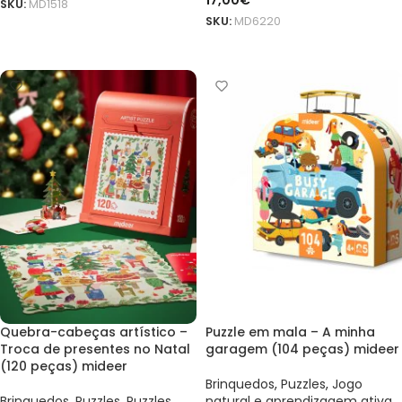
17,00
€
SKU:
MD1518
SKU:
MD6220
ADICIONAR
ADICIONAR
Quebra-cabeças artístico –
Puzzle em mala – A minha
Troca de presentes no Natal
garagem (104 peças) mideer
(120 peças) mideer
Brinquedos
,
Puzzles
,
Jogo
Brinquedos
,
Puzzles
,
Puzzles
natural e aprendizagem ativa