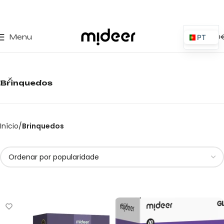
0
Menu
0,00
PT
ES
EN
Brinquedos
IT
PL
FR
Início
Brinquedos
DE