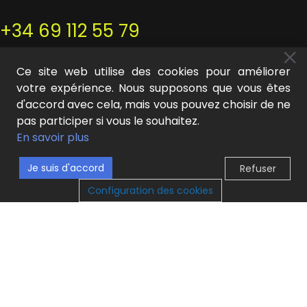
+34 69 112 55 79
hola@mideer.es
Ce site web utilise des cookies pour améliorer
votre expérience. Nous supposons que vous êtes
d'accord avec cela, mais vous pouvez choisir de ne
pas participer si vous le souhaitez.
En savoir plus
INFORMATION
Je suis d'accord
Refuser
0
Mon compte
Configuration des cookies
outique
iste de souhaits
Chariot
Mon compte
A propos de nous
Contact
Conditions générales d'utilisation
Politique de confidentialité
Retours et réclamations