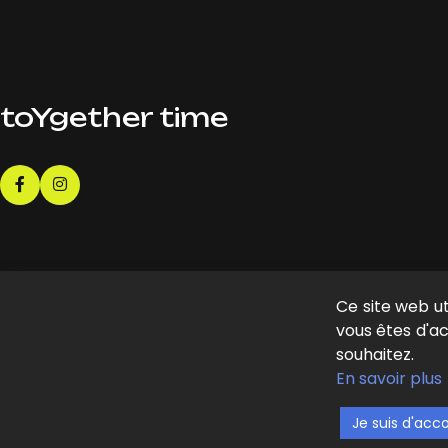
toYgether time
Ce site web u
vous êtes d'ac
souhaitez.
CONTACT
En savoir plus
hola@mideer.es
Je suis d'acc