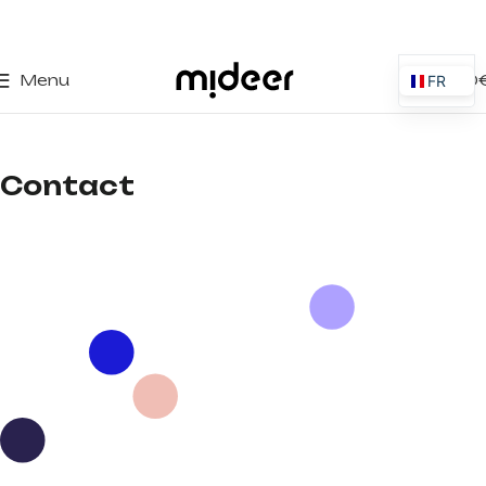
0
Menu
0,00
FR
ES
EN
Contact
IT
PT
PL
DE