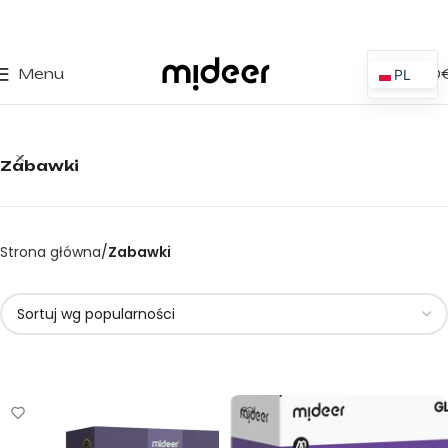
0
Menu
0,00
PL
ES
EN
Zabawki
IT
PT
FR
Strona główna
Zabawki
DE