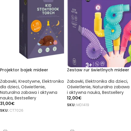
Projektor bajek mideer
Zestaw rur świetlnych mideer
Zabawki
,
Kreatywne
,
Elektronika
Zabawki
,
Elektronika dla dzieci
,
dla dzieci
,
Oświetlenie
,
Oświetlenie
,
Naturalna zabawa
Naturalna zabawa i aktywna
i aktywna nauka
,
Bestsellery
nauka
,
Bestsellery
12,00
€
31,00
€
SKU:
MD1419
SKU:
CT7026
DODAJ DO KOSZYKA
DODAJ DO KOSZYKA