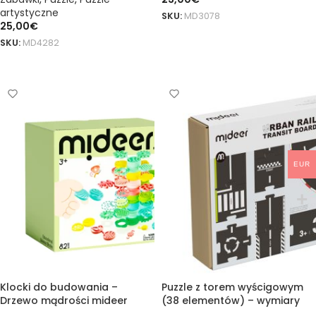
artystyczne
SKU:
MD3078
25,00
€
DODAJ DO KOSZYKA
SKU:
MD4282
DODAJ DO KOSZYKA
EUR
Klocki do budowania –
Puzzle z torem wyścigowym
Drzewo mądrości mideer
(38 elementów) – wymiary