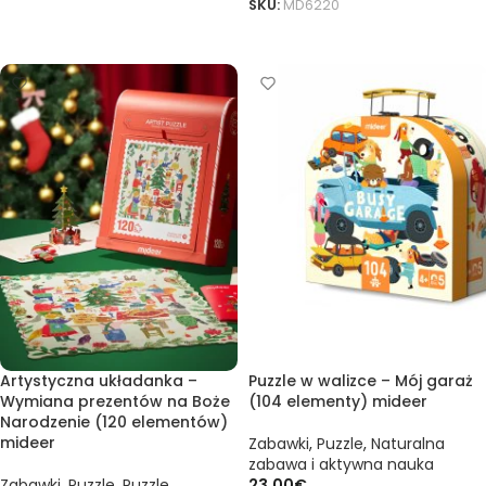
SKU:
MD6220
DODAJ DO KOSZYKA
DODAJ DO KOSZYKA
Artystyczna układanka –
Puzzle w walizce – Mój garaż
Wymiana prezentów na Boże
(104 elementy) mideer
Narodzenie (120 elementów)
mideer
Zabawki
,
Puzzle
,
Naturalna
zabawa i aktywna nauka
Zabawki
,
Puzzle
,
Puzzle
23,00
€