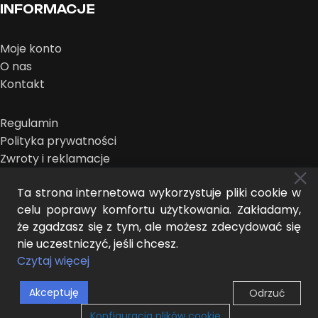
INFORMACJE
Moje konto
O nas
Kontakt
Regulamin
Polityka prywatności
Zwroty i reklamacje
Ta strona internetowa wykorzystuje pliki cookie w
celu poprawy komfortu użytkowania. Zakładamy,
że zgadzasz się z tym, ale możesz zdecydować się
nie uczestniczyć, jeśli chcesz.
MIDEER © 2025 | design:
THE NEW LOOK
Czytaj więcej
Akceptuję
Odrzuć
0
Konfiguracja plików cookie
Sklep
Lista życzeń
Wózek
Moje konto