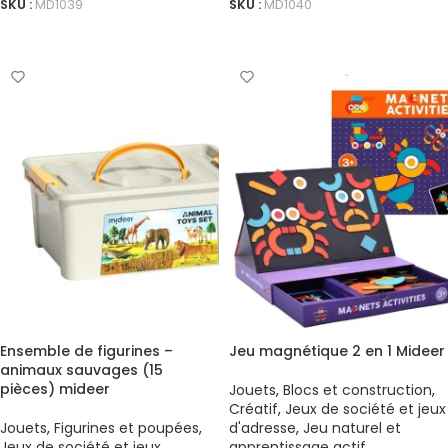
SKU :
MD1039
SKU :
MD1040
AJOUTER AU PANIER
AJOUTER AU PANIER
Ensemble de figurines –
Jeu magnétique 2 en 1 Mideer
animaux sauvages (15
pièces) mideer
Jouets
,
Blocs et construction
,
Créatif
,
Jeux de société et jeux
Jouets
,
Figurines et poupées
,
d'adresse
,
Jeu naturel et
Jeux de société et jeux
apprentissage actif