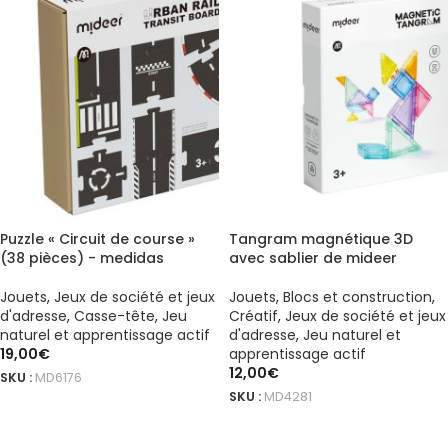
Puzzle « Circuit de course »
Tangram magnétique 3D
(38 pièces) - medidas
avec sablier de mideer
Jouets
,
Jeux de société et jeux
Jouets
,
Blocs et construction
,
d'adresse
,
Casse-tête
,
Jeu
Créatif
,
Jeux de société et jeux
naturel et apprentissage actif
d'adresse
,
Jeu naturel et
19,00
€
apprentissage actif
12,00
€
SKU :
MD6176
SKU :
MD4281
AJOUTER AU PANIER
AJOUTER AU PANIER