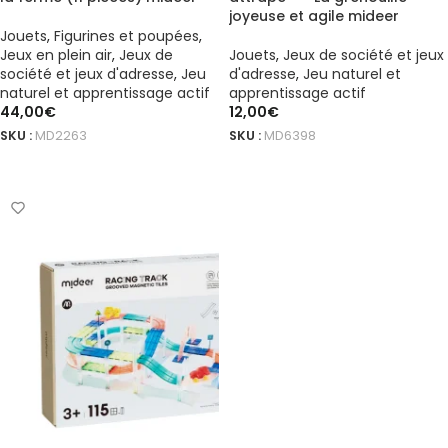
joyeuse et agile mideer
Jouets
,
Figurines et poupées
,
Jeux en plein air
,
Jeux de
Jouets
,
Jeux de société et jeux
société et jeux d'adresse
,
Jeu
d'adresse
,
Jeu naturel et
naturel et apprentissage actif
apprentissage actif
44,00
€
12,00
€
SKU :
MD2263
SKU :
MD6398
AJOUTER AU PANIER
AJOUTER AU PANIER