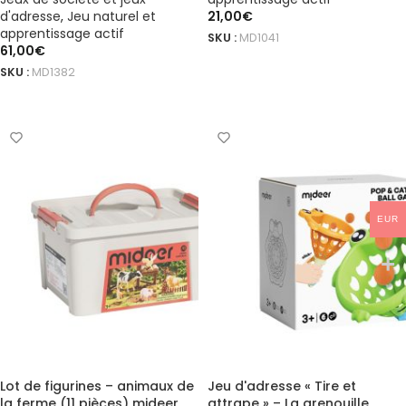
d'adresse
,
Jeu naturel et
21,00
€
apprentissage actif
SKU :
MD1041
61,00
€
AJOUTER AU PANIER
SKU :
MD1382
AJOUTER AU PANIER
EUR
Lot de figurines – animaux de
Jeu d'adresse « Tire et
la ferme (11 pièces) mideer
attrape » – La grenouille