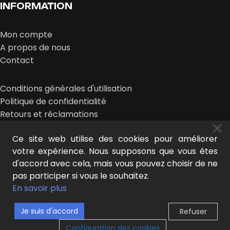
INFORMATION
Mon compte
A propos de nous
Contact
Conditions générales d'utilisation
Politique de confidentialité
Retours et réclamations
Ce site web utilise des cookies pour améliorer
votre expérience. Nous supposons que vous êtes
d'accord avec cela, mais vous pouvez choisir de ne
pas participer si vous le souhaitez.
MIDEER © 2026 | conception :
LE NOUVEAU LOOK
En savoir plus
Je suis d'accord
Refuser
0
Configuration des cookies
outique
iste de souhaits
Chariot
Mon compte