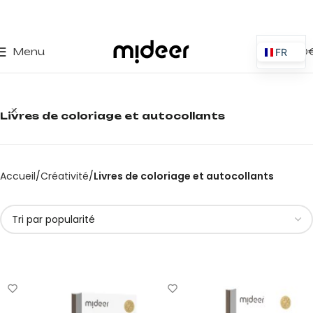
0
Menu
0,00
FR
ES
EN
Livres de coloriage et autocollants
IT
PT
PL
Accueil
Créativité
Livres de coloriage et autocollants
DE