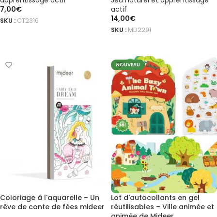
apprentissage actif
Jeu naturel et apprentissage
7,00
€
actif
14,00
€
SKU :
CT2316
SKU :
MD2291
AJOUTER AU PANIER
AJOUTER AU PANIER
NOUVEAU
Coloriage à l'aquarelle – Un
Lot d'autocollants en gel
rêve de conte de fées mideer
réutilisables – Ville animée et
animée de Mideer