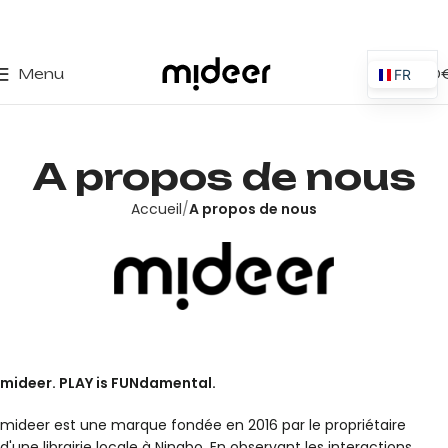
0
Menu
0,00
FR
ES
EN
A propos de nous
IT
PT
Accueil
A propos de nous
PL
DE
mideer. PLAY is FUNdamental.
mideer est une marque fondée en 2016 par le propriétaire
d'une librairie locale à Ningbo. En observant les interactions