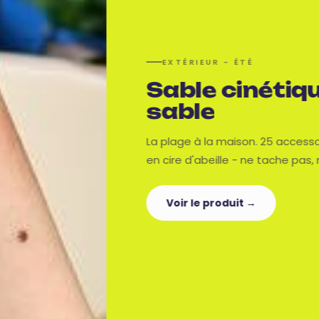
EXTÉRIEUR - MOUVEMENT
Pogo jumper
Sautez, rebondissez et riez. A
sonores qui donnent aux enfan
sortir et de jouer tous les jours.
Bleu →
Rose →