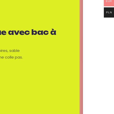
EUR
PLN
 avec son
vec des effets
ts l'envie de