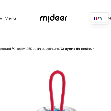
0
Menu
0,00
FR
ES
EN
IT
Accueil
Créativité
Dessin et peinture
Crayons de couleur
PT
PL
DE