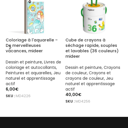
Coloriage à l'aquarelle –
Cube de crayons à
C
De merveilleuses
séchage rapide, souples
c
vacances, mideer
et lavables (36 couleurs)
m
mideer
Dessin et peinture
,
Livres de
D
coloriage et autocollants
,
Dessin et peinture
,
Crayons
e
Peintures et aquarelles
,
Jeu
de couleur
,
Crayons et
c
naturel et apprentissage
crayons de couleur
,
Jeu
J
actif
naturel et apprentissage
a
6,00
€
actif
1
40,00
€
SKU :
MD4226
S
SKU :
MD4256
LIRE LA SUITE
AJOUTER AU PANIER
Boîte de crayons à séchage rapide, doux et lavables (24 couleurs
Boîte de crayons à séchage rapide, doux et lavables (24 couleurs)