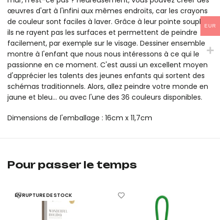
mur, n'est-ce pas ? Heureusement, vous pouvez créer des
œuvres d'art à l'infini aux mêmes endroits, car les crayons
de couleur sont faciles à laver. Grâce à leur pointe souple,
EUR
ils ne rayent pas les surfaces et permettent de peindre
facilement, par exemple sur le visage. Dessiner ensemble
montre à l'enfant que nous nous intéressons à ce qui le
passionne en ce moment. C'est aussi un excellent moyen
d'apprécier les talents des jeunes enfants qui sortent des
schémas traditionnels. Alors, allez peindre votre monde en
jaune et bleu... ou avec l'une des 36 couleurs disponibles.
Dimensions de l'emballage : 16cm x 11,7cm
Boîte de crayons à séchage rapide, doux et lavables (24 couleu
Boîte de crayons à séchage rapide, doux et lavables (24 couleur
Pour passer le temps
EN RUPTURE DE STOCK