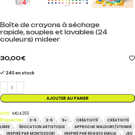
Boîte de crayons à séchage
rapide, souples et lavables (24
couleurs) mideer
mideer.store, distributeur officiel de mideer en Espagne. Référe
30,00
€
240 en stock
AJOUTER AU PANIER
UGS :
MD4255
Étiquettes :
,
,
,
,
3-5
3-5
5+
CRÉATIVITÉ
CRÉATIVITÉ
,
,
LIBRE
ÉDUCATION ARTISTIQUE
APPROCHE WALDORF/STEINER
,
,
,
INSPIRÉ PAR MONTESSORI
INSPIRÉ PAR REGGIO EMILIA
JEU