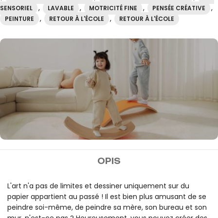
,
,
,
,
SENSORIEL
LAVABLE
MOTRICITÉ FINE
PENSÉE CRÉATIVE
,
,
PEINTURE
RETOUR À L'ÉCOLE
RETOUR À L'ÉCOLE
MIDEER
OPIS
Livraison gratuite à partir
de 100€.
L'art n'a pas de limites et dessiner uniquement sur du
papier appartient au passé ! Il est bien plus amusant de se
peindre soi-même, de peindre sa mère, son bureau et son