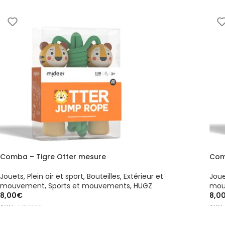
Comba – Tigre Otter mesure
Com
Jouets
,
Plein air et sport
,
Bouteilles
,
Extérieur et
Jou
mouvement
,
Sports et mouvements
,
HUGZ
mou
8,00
€
8,0
SKU :
MD6166
SKU 
AJOUTER AU PANIER
AJ