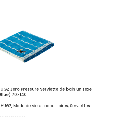
UGZ Zero Pressure Serviette de bain unisexe
Blue) 70×140
,
HUGZ
,
Mode de vie et accessoires
,
Serviettes
324501802000
R AU PANIER