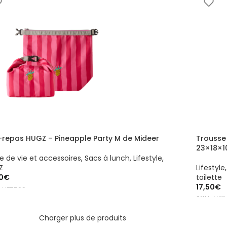
-repas HUGZ – Pineapple Party M de Mideer
Trousse
23×18×1
 de vie et accessoires
,
Sacs à lunch
,
Lifestyle
,
Z
Lifestyle
0
€
toilette
17,50
€
:
HZ7509
SKU :
HZ7
OUTER AU PANIER
AJOUTE
Charger plus de produits