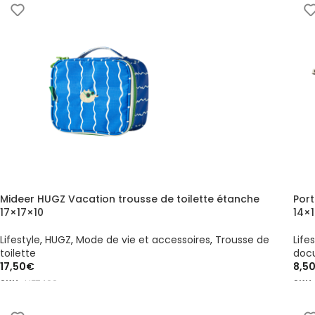
Mideer HUGZ Vacation trousse de toilette étanche
Por
17×17×10
14×
Lifestyle
,
HUGZ
,
Mode de vie et accessoires
,
Trousse de
Life
toilette
doc
17,50
€
8,5
SKU :
HZ7409
SKU 
AJOUTER AU PANIER
AJ