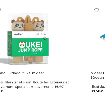
ba – Panda Oukei mideer
Mideer H
(Ocean 
ets
,
Plein air et sport
,
Bouteilles
,
Extérieur et
vement
,
Sports et mouvements
,
HUGZ
Lifestyle
0
€
39,50
€
:
MD6165
SKU :
HZ2
OUTER AU PANIER
AJOUTE