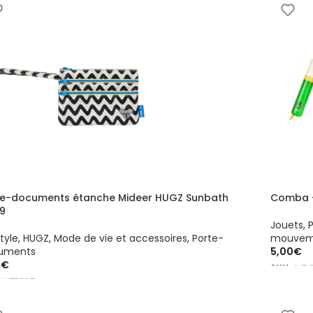
te-documents étanche Mideer HUGZ Sunbath
Comba – 
19
Jouets
,
P
style
,
HUGZ
,
Mode de vie et accessoires
,
Porte-
mouvem
uments
5,00
€
0
€
SKU :
MD0
:
HZ7395
AJOUTE
OUTER AU PANIER