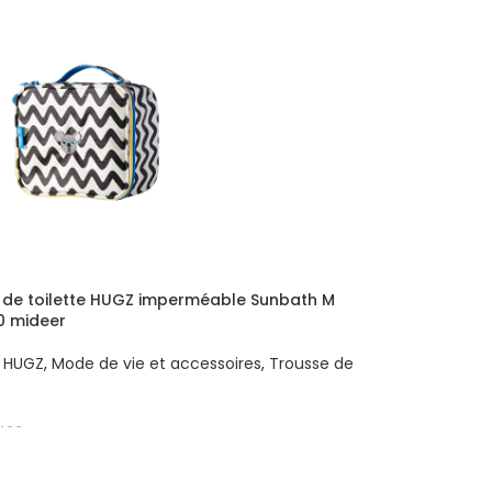
 de toilette HUGZ imperméable Sunbath M
0 mideer
,
HUGZ
,
Mode de vie et accessoires
,
Trousse de
433
R AU PANIER