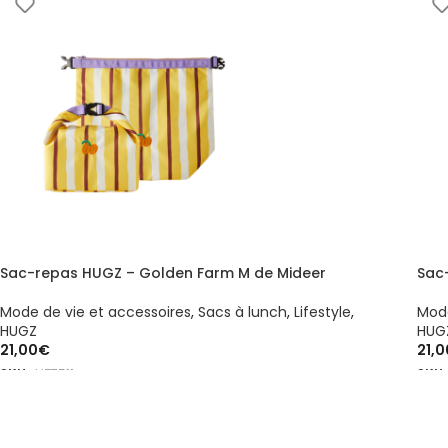
Sac-repas HUGZ – Golden Farm M de Mideer
Sac
Mode de vie et accessoires
,
Sacs à lunch
,
Lifestyle
,
Mode
HUGZ
HUG
21,00
€
21,0
SKU :
HZ7511
SKU 
AJOUTER AU PANIER
AJ