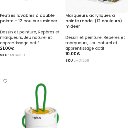
Feutres lavables à double
Marqueurs acryliques à
pointe – 12 couleurs mideer
pointe ronde. (12 couleurs)
mideer
Dessin et peinture
,
Repères et
marqueurs
,
Jeu naturel et
Dessin et peinture
,
Repères et
apprentissage actif
marqueurs
,
Jeu naturel et
21,00
€
apprentissage actif
10,00
€
SKU :
MD4308
SKU :
MD1256
AJOUTER AU PANIER
AJOUTER AU PANIER