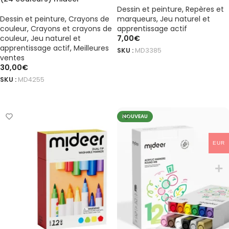
Dessin et peinture
,
Repères et
Dessin et peinture
,
Crayons de
marqueurs
,
Jeu naturel et
couleur
,
Crayons et crayons de
apprentissage actif
couleur
,
Jeu naturel et
7,00
€
apprentissage actif
,
Meilleures
SKU :
MD3385
ventes
AJOUTER AU PANIER
30,00
€
SKU :
MD4255
AJOUTER AU PANIER
NOUVEAU
EUR