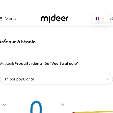
0
Menu
0,00
FR
ES
EN
Retour à l'école
IT
PT
PL
Accueil
Produits identifiés “Vuelta al cole”
DE