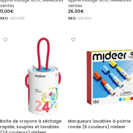
apprentissage actif
,
Meilleures
apprentissage actif
,
Meilleures
ventes
ventes
11,00
€
26,00
€
SKU :
MD1259
SKU :
MD1613
AJOUTER AU PANIER
AJOUTER AU PANIER
Boîte de crayons à séchage
Marqueurs lavables à pointe
rapide, souples et lavables
ronde (6 couleurs) mideer
(24 couleurs) mideer