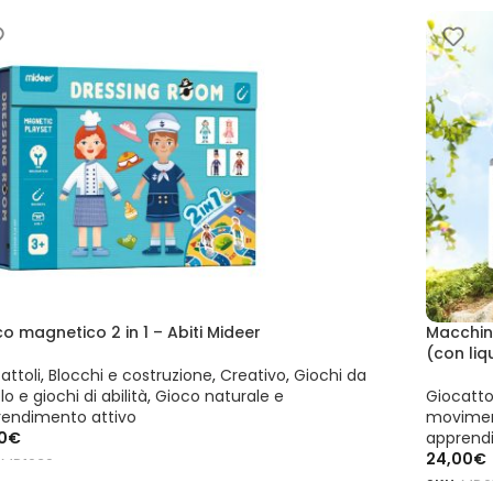
AGGIUN
o magnetico 2 in 1 – Abiti Mideer
Macchina
(con liq
attoli
,
Blocchi e costruzione
,
Creativo
,
Giochi da
lo e giochi di abilità
,
Gioco naturale e
Giocattol
rendimento attivo
movime
0
€
apprend
24,00
€
:
MD1039
SKU:
MD6
GIUNGI AL CARRELLO