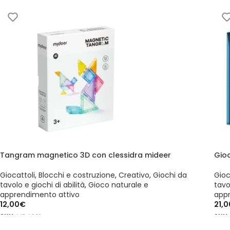
AGGIUNGI AL CARRELLO
Tangram magnetico 3D con clessidra mideer
Gioc
Giocattoli
,
Blocchi e costruzione
,
Creativo
,
Giochi da
Gioc
tavolo e giochi di abilità
,
Gioco naturale e
tavo
apprendimento attivo
app
12,00
€
21,0
SKU:
MD4281
SKU
AGGIUNGI AL CARRELLO
AG