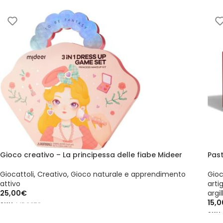
Gioco creativo – La principessa delle fiabe Mideer
Pas
Giocattoli
,
Creativo
,
Gioco naturale e apprendimento
Gioc
attivo
arti
25,00
€
argil
15,0
SKU:
MD3378
SKU
AGGIUNGI AL CARRELLO