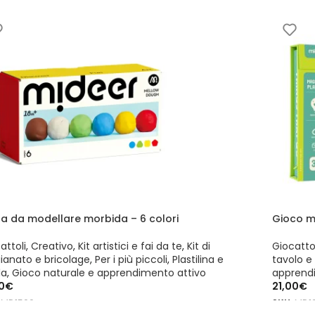
AGGIUN
ta da modellare morbida – 6 colori
Gioco ma
attoli
,
Creativo
,
Kit artistici e fai da te
,
Kit di
Giocattol
gianato e bricolage
,
Per i più piccoli
,
Plastilina e
tavolo e 
la
,
Gioco naturale e apprendimento attivo
apprend
0
€
21,00
€
:
MD1500
SKU:
MD1