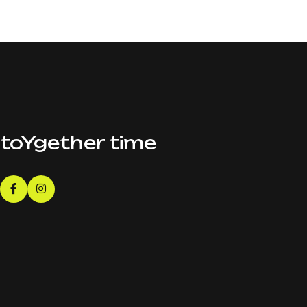
AG
toYgether time