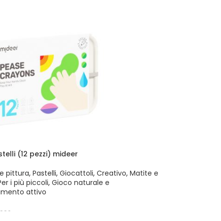
stelli (12 pezzi) mideer
e pittura
,
Pastelli
,
Giocattoli
,
Creativo
,
Matite e
Per i più piccoli
,
Gioco naturale e
imento attivo
220