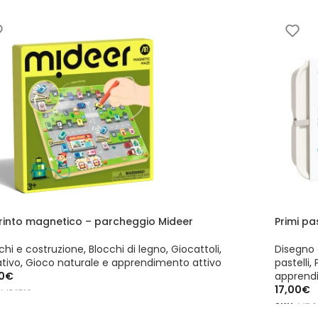
irinto magnetico – parcheggio Mideer
Primi pa
chi e costruzione
,
Blocchi di legno
,
Giocattoli
,
Disegno 
tivo
,
Gioco naturale e apprendimento attivo
pastelli
,
0
€
apprend
17,00
€
:
MD1518
SKU:
MD6
GIUNGI AL CARRELLO