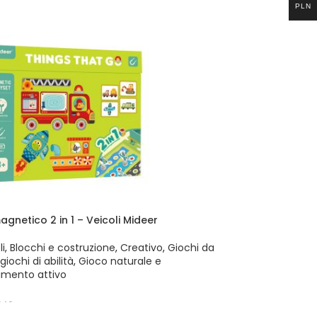
PLN
GI AL CARRELLO
gnetico 2 in 1 – Veicoli Mideer
i
,
Blocchi e costruzione
,
Creativo
,
Giochi da
giochi di abilità
,
Gioco naturale e
imento attivo
040