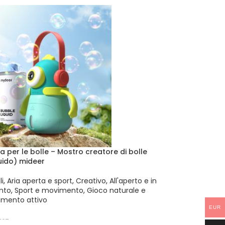
GI AL CARRELLO
 per le bolle – Mostro creatore di bolle
uido) mideer
i
,
Aria aperta e sport
,
Creativo
,
All'aperto e in
nto
,
Sport e movimento
,
Gioco naturale e
imento attivo
EUR
197