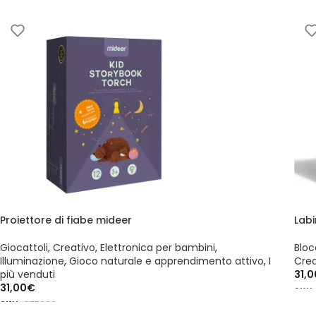
Proiettore di fiabe mideer
Lab
Giocattoli
,
Creativo
,
Elettronica per bambini
,
Bloc
Illuminazione
,
Gioco naturale e apprendimento attivo
,
I
Crea
più venduti
31,0
31,00
€
SKU
SKU:
CT7026
AG