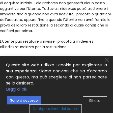
di acquisto iniziale. Tale rimborso non genererà alcun costo
aggiuntivo per l'Utente. Tuttavia, mideer.es potrà trattenere il
rimborso fino a quando non avrà ricevuto i prodotti o gli articoli
dell'acquisto, oppure fino a quando l'Utente non avrà fornito la
prova della loro restituzione, a seconda di quale condizione si
verifichi per prima.
L'Utente può restituire o inviare i prodotti a mideer.es
all'indirizzo: Indirizzo per la restituzione
Lo farà senza indebito ritardo e in ogni caso non oltre 14 giorni di
calendario dalla data in cui mideer.es è stata informata della
Questo sito web utilizza i cookie per migliorare la
decisione di recesso.
sua esperienza. Siamo convinti che sia d'accordo
con questo, ma può scegliere di non partecipare
L'Utente riconosce di essere consapevole di dover sostenere le
se lo desidera.
spese dirette di restituzione (trasporto, consegna) dei beni,
Leggi di più
qualora dovessero essere sostenute. Inoltre, sarà responsabile
di qualsiasi diminuzione del valore dei prodotti derivante da una
Sono d'accordo
Rifiuta
manipolazione diversa da quella necessaria per stabilire la
0
natura, le caratteristiche e il funzionamento dei beni.
Configurazione dei cookie
egozio
ista dei desideri
Carrello
Il mio account