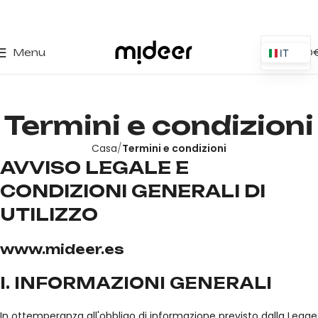
0
Menu
0,00
IT
ES
EN
Termini e condizioni
PT
PL
Casa
Termini e condizioni
AVVISO LEGALE E
FR
CONDIZIONI GENERALI DI
DE
UTILIZZO
www.mideer.es
I. INFORMAZIONI GENERALI
In ottemperanza all'obbligo di informazione previsto dalla Legge