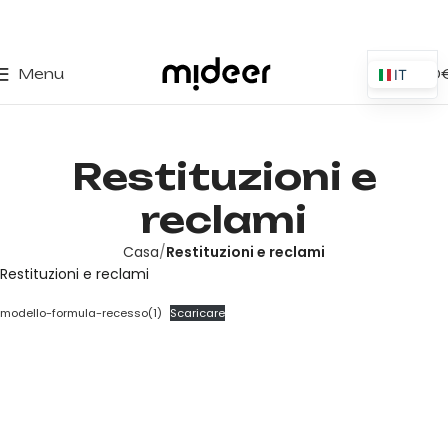
0
Menu
0,00
IT
ES
EN
Restituzioni e
PT
PL
reclami
FR
Casa
Restituzioni e reclami
DE
Restituzioni e reclami
modello-formula-recesso(1)
Scaricare