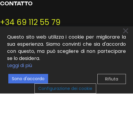
CONTATTO
+34 69 112 55 79
hola@mideer.es
Questo sito web utilizza i cookie per migliorare la
sua esperienza. Siamo convinti che sia d'accordo
con questo, ma può scegliere di non partecipare
se lo desidera.
Leggi di più
INFORMAZIONI
Sono d'accordo
Rifiuta
0
Configurazione dei cookie
egozio
ista dei desideri
Carrello
Il mio account
Il mio account
Chi siamo
Contatto
Termini e condizioni
Informativa sulla privacy